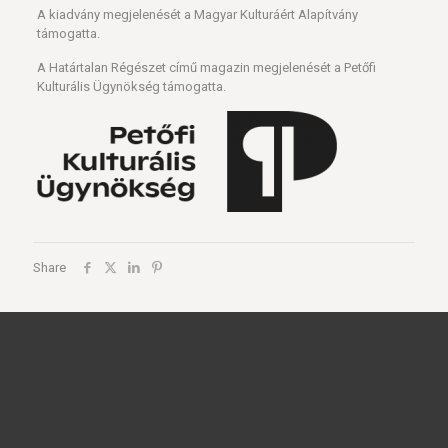
A kiadvány megjelenését a Magyar Kulturáért Alapítvány
támogatta.
A Határtalan Régészet című magazin megjelenését a Petőfi
Kulturális Ügynökség támogatta.
Share