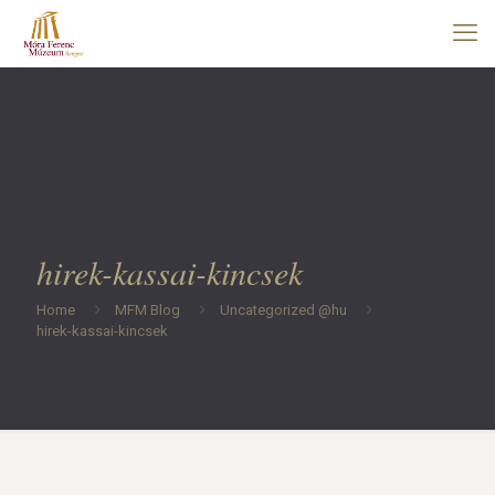
hirek-kassai-kincsek
Home
MFM Blog
Uncategorized @hu
hirek-kassai-kincsek