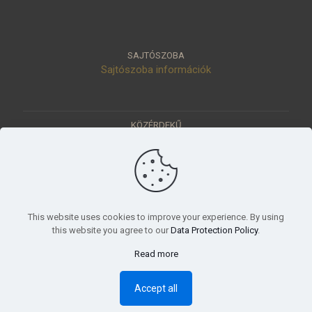
SAJTÓSZOBA
Sajtószoba információk
KÖZÉRDEKŰ
Közérdekű adatok
Értéktár
Ásatások
Pályázatok
KÜLDETÉSÜNK
This website uses cookies to improve your experience. By using
Tudományos beszámoló, küldetésnyilatkozat
this website you agree to our
Data Protection Policy
.
Read more
© 2023 Móra Ferenc Múzeum, Szeged
Accept all