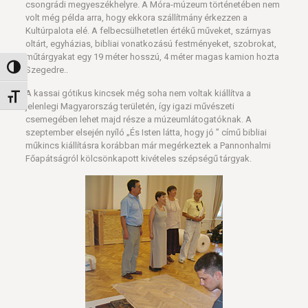
csongrádi megyeszékhelyre. A Móra-múzeum történetében nem
volt még példa arra, hogy ekkora szállítmány érkezzen a
Kultúrpalota elé. A felbecsülhetetlen értékű műveket, szárnyas
oltárt, egyházias, bibliai vonatkozású festményeket, szobrokat,
műtárgyakat egy 19 méter hosszú, 4 méter magas kamion hozta
Nagy kontraszt váltása
Szegedre..
A kassai gótikus kincsek még soha nem voltak kiállítva a
Betűméret váltása
jelenlegi Magyarország területén, így igazi művészeti
csemegében lehet majd része a múzeumlátogatóknak. A
szeptember elsején nyíló „És Isten látta, hogy jó ” című bibliai
műkincs kiállításra korábban már megérkeztek a Pannonhalmi
Főapátságról kölcsönkapott kivételes szépségű tárgyak.