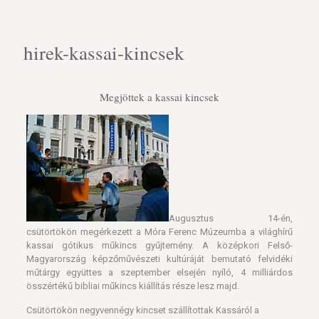
hirek-kassai-kincsek
Megjöttek a kassai kincsek
Augusztus 14-én,
csütörtökön megérkezett a Móra Ferenc Múzeumba a világhírű
kassai gótikus műkincs gyűjtemény. A középkori Felső-
Magyarország képzőművészeti kultúráját bemutató felvidéki
műtárgy együttes a szeptember elsején nyíló, 4 milliárdos
összértékű bibliai műkincs kiállítás része lesz majd.
Csütörtökön negyvennégy kincset szállítottak Kassáról a