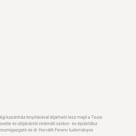
gi kazánház kinyitásával átjárható lesz majd a Tisza-
kesebb és időjárástól védendő szobor- és épületdísz
múzeumigazgató és dr. Horváth Ferenc tudományos