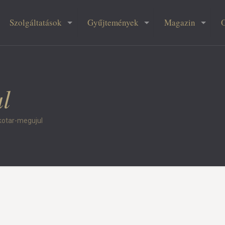
Szolgáltatások
Gyűjtemények
Magazin
ul
kotar-megujul