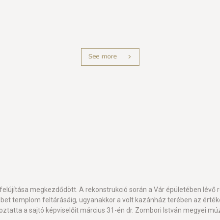
újítása megkezdődött. A rekonstrukció során a Vár épületében lévő ré
Erzsébet templom feltárásáig, ugyanakkor a volt kazánház terében az érté
oztatta a sajtó képviselőit március 31-én dr. Zombori István megyei 