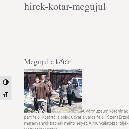
hirek-kotar-megujul
Megújul a kőtár
Nagy kontraszt váltása
Betűméret váltása
A Vármúzeum kőtárának fel
part felőli kőtártól a belső udvar a város felőli, Szent 
maradványok kapnak méltó helyet. A munkálatokról tájék