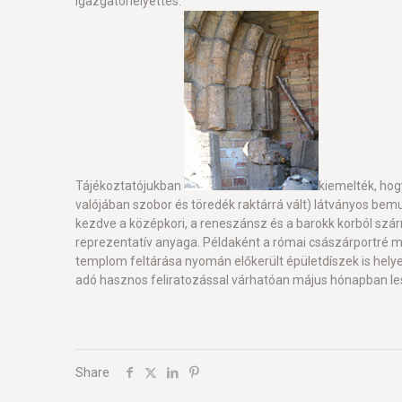
igazgatóhelyettes.
Tájékoztatójukban
kiemelték, hog
valójában szobor és töredék raktárrá vált) látványos bemut
kezdve a középkori, a reneszánsz és a barokk korból sz
reprezentatív anyaga. Példaként a római császárportré 
templom feltárása nyomán előkerült épületdíszek is helye
adó hasznos feliratozással várhatóan május hónapban le
Share