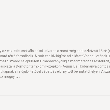
y az esztétikussá váló belső udvaron a most még bedeszkázott kőtár (a
ató térré formálódik. A már esti kivilágítással ellátott Vár épületének u
ármazó szobor és épületdísz-maradványokig a megmaradt és restaurált
másolata, a Dömötör templom középkori (Agnus Dei) kőbáránya pontos
t kapnak a felújuló, tetővel védett és elöl nyitott bemutatóhelyen. A 
sz megnyitva.