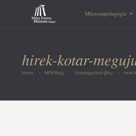
Múzeumpedagógia
hirek-kotar-meguj
Home
MFM Blog
Uncategorized @hu
hirek-