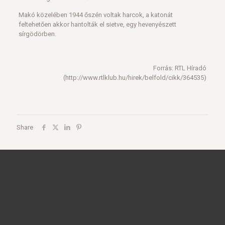
Makó közelében 1944 őszén voltak harcok, a katonát
feltehetően akkor hantolták el sietve, egy hevenyészett
sírgödörben.
Forrás: RTL Híradó
(http://www.rtlklub.hu/hirek/belfold/cikk/364535)
Share