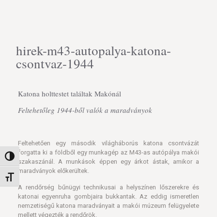
hirek-m43-autopalya-katona-
csontvaz-1944
Katona holttestet találtak Makónál
Feltehetőleg 1944-ből valók a maradványok
Feltehetően egy második világháborús katona csontvázát
forgatta ki a földből egy munkagép az M43-as autópálya makói
Nagy kontraszt váltása
szakaszánál. A munkások éppen egy árkot ástak, amikor a
maradványok előkerültek.
Betűméret váltása
A rendőrség bűnügyi technikusai a helyszínen lőszerekre és
katonai egyenruha gombjaira bukkantak. Az eddig ismeretlen
nemzetiségű katona maradványait a makói múzeum felügyelete
mellett végezték a rendőrök.