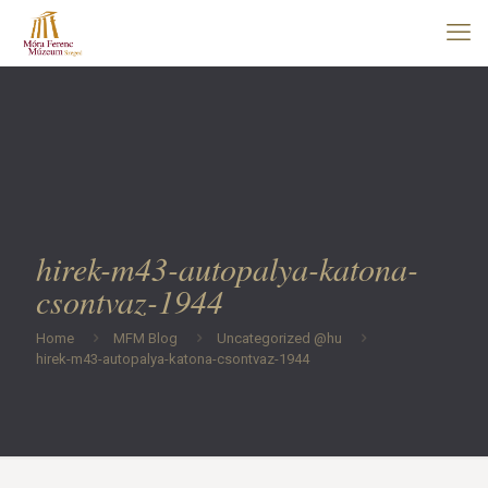
hirek-m43-autopalya-katona-
csontvaz-1944
Home
MFM Blog
Uncategorized @hu
hirek-m43-autopalya-katona-csontvaz-1944