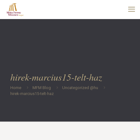
hirek-marcius15-telt-haz
Home
MFM Blog
Uncategorized @hu
hirek-marcius15-telt-haz