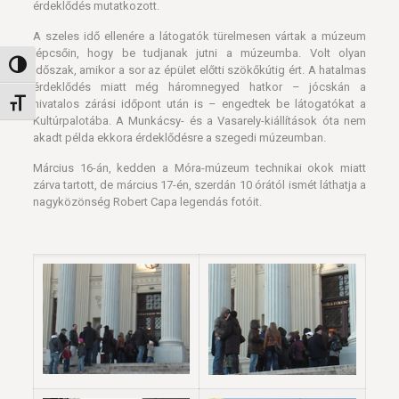
érdeklődés mutatkozott.
A szeles idő ellenére a látogatók türelmesen vártak a múzeum
lépcsőin, hogy be tudjanak jutni a múzeumba. Volt olyan
Nagy kontraszt váltása
időszak, amikor a sor az épület előtti szökőkútig ért. A hatalmas
érdeklődés miatt még háromnegyed hatkor – jócskán a
hivatalos zárási időpont után is – engedtek be látogatókat a
Betűméret váltása
Kultúrpalotába. A Munkácsy- és a Vasarely-kiállítások óta nem
akadt példa ekkora érdeklődésre a szegedi múzeumban.
Március 16-án, kedden a Móra-múzeum technikai okok miatt
zárva tartott, de március 17-én, szerdán 10 órától ismét láthatja a
nagyközönség Robert Capa legendás fotóit.