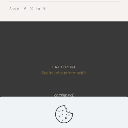
Share
SAJTÓSZOBA
Sajtószoba információk
KÖZÉRDEKŰ
Közérdekű adatok
Értéktár
Ásatások
Pályázatok