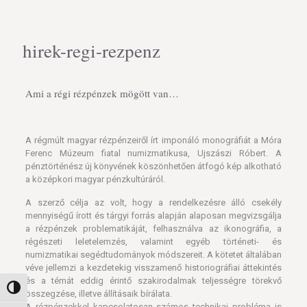
hirek-regi-rezpenz
Ami a régi rézpénzek mögött van…
A régmúlt magyar rézpénzeiről írt imponáló monográfiát a Móra
Ferenc Múzeum fiatal numizmatikusa, Ujszászi Róbert. A
pénztörténész új könyvének köszönhetően átfogó kép alkotható
a középkori magyar pénzkultúráról.
A szerző célja az volt, hogy a rendelkezésre álló csekély
mennyiségű írott és tárgyi forrás alapján alaposan megvizsgálja
a rézpénzek problematikáját, felhasználva az ikonográfia, a
régészeti leletelemzés, valamint egyéb történeti- és
numizmatikai segédtudományok módszereit. A kötetet általában
véve jellemzi a kezdetekig visszamenő historiográfiai áttekintés
és a témát eddig érintő szakirodalmak teljességre törekvő
Nagy kontraszt váltása
összegzése, illetve állításaik bírálata.
A rézpénzekkel kapcsolatosan számos technikai probléma is