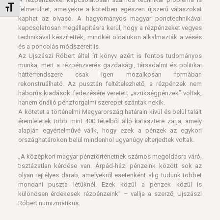
Betűméret váltása
felmerülhet, amelyekre a kötetben egészen újszerű válaszokat
kaphat az olvasó. A hagyományos magyar ponctechnikával
kapcsolatosan megállapításra kerül, hogy a rézpénzeket vegyes
technikával készítették, mindkét oldalukon alkalmazták a vésés
és a poncolás módszereit is.
Az Ujszászi Róbert által írt könyv azért is fontos tudományos
munka, mert a rézpénzverés gazdasági, társadalmi és politikai
háttérrendszere csak igen mozaikosan formában
rekonstruálható. Az pusztán feltételezhető, a rézpénzek nem
háborús kiadások fedezésére veretett „szükségpénzek” voltak,
hanem önálló pénzforgalmi szerepet szántak nekik.
A kötetet a történelmi Magyarország határain kívül és belül talált
éremleletek több mint 400 tételből álló katasztere zárja, amely
alapján egyértelművé válik, hogy ezek a pénzek az egykori
országhatárokon belül mindenhol ugyanúgy elterjedtek voltak.
„A középkori magyar pénztörténetnek számos megoldásra váró,
tisztázatlan kérdése van. Árpád-házi pénzeink között sok az
olyan rejtélyes darab, amelyekről esetenként alig tudunk többet
mondani puszta létüknél. Ezek közül a pénzek közül is
különösen érdekesek rézpénzeink” – vallja a szerző, Ujszászi
Róbert numizmatikus.