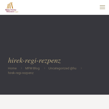
hirek-regi-rezpenz
Home
MFM Blog
Uncategorized @hu
hirek-regi-rezpenz