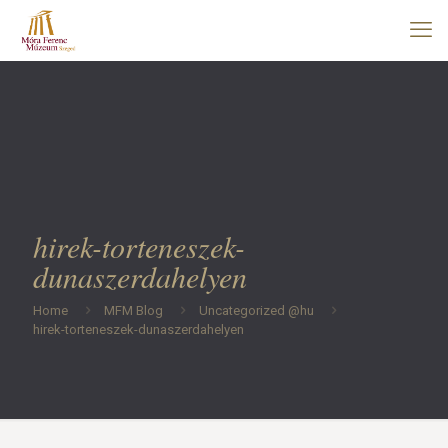
hirek-torteneszek-
dunaszerdahelyen
Home
MFM Blog
Uncategorized @hu
hirek-torteneszek-dunaszerdahelyen