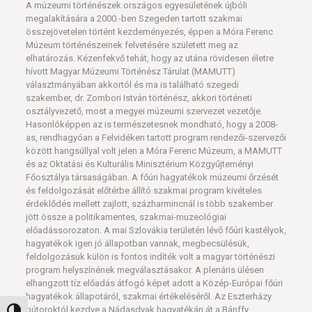
A múzeumi történészek országos egyesületének újbóli
megalakítására a 2000.-ben Szegeden tartott szakmai
összejövetelen történt kezdeményezés, éppen a Móra Ferenc
Múzeum történészeinek felvetésére született meg az
elhatározás. Kézenfekvő tehát, hogy az utána rövidesen életre
hívott Magyar Múzeumi Történész Tárulat (MAMUTT)
választmányában akkortól és ma is található szegedi
szakember, dr. Zombori István történész, akkori történeti
osztályvezető, most a megyei múzeumi szervezet vezetője.
Hasonlóképpen az is természetesnek mondható, hogy a 2008-
as, rendhagyóan a Felvidéken tartott program rendezői-szervezői
között hangsúllyal volt jelen a Móra Ferenc Múzeum, a MAMUTT
és az Oktatási és Kulturális Minisztérium Közgyűjteményi
Főosztálya társaságában. A főúri hagyatékok múzeumi őrzését
és feldolgozását előtérbe állító szakmai program kivételes
érdeklődés mellett zajlott, százharmincnál is több szakember
jött össze a politikamentes, szakmai-muzeológiai
előadássorozaton. A mai Szlovákia területén lévő főúri kastélyok,
hagyatékok igen jó állapotban vannak, megbecsülésük,
feldolgozásuk külön is fontos indíték volt a magyar történészi
program helyszínének megválasztásakor. A plenáris ülésen
elhangzott tíz előadás átfogó képet adott a Közép-Európai főúri
hagyatékok állapotáról, szakmai értékeléséről. Az Eszterházy
bútoroktól kezdve a Nádasdyak hagyatékán át a Bánffy