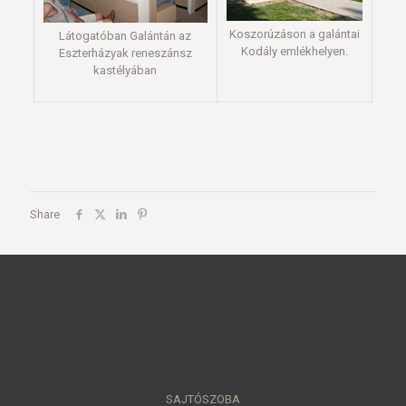
Koszorúzáson a galántai
Látogatóban Galántán az
Kodály emlékhelyen.
Eszterházyak reneszánsz
kastélyában
Share
SAJTÓSZOBA