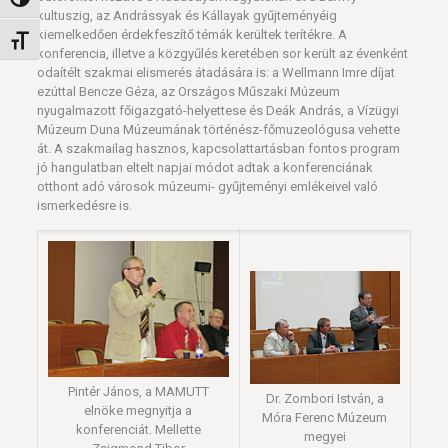
Nagy kontraszt váltása
kultuszig, az Andrássyak és Kállayak gyűjteményéig
kiemelkedően érdekfeszítő témák kerültek terítékre. A
Betűméret váltása
konferencia, illetve a közgyűlés keretében sor került az évenként
odaítélt szakmai elismerés átadására is: a Wellmann Imre díjat
ezúttal Bencze Géza, az Országos Műszaki Múzeum
nyugalmazott főigazgató-helyettese és Deák András, a Vízügyi
Múzeum Duna Múzeumának történész-főmuzeológusa vehette
át. A szakmailag hasznos, kapcsolattartásban fontos program
jó hangulatban eltelt napjai módot adtak a konferenciának
otthont adó városok múzeumi- gyűjteményi emlékeivel való
ismerkedésre is.
Pintér János, a MAMUTT
Dr. Zombori István, a
elnöke megnyitja a
Móra Ferenc Múzeum
konferenciát. Mellette
megyei