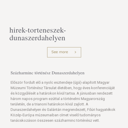
hirek-torteneszek-
dunaszerdahelyen
Százharminc történész Dunaszerdahelyen
Először fordult elő a nyolc esztendeje (újjá)-alapított Magyar
Múzeumi Történész Társulat életében, hogy éves konferenciáját
és közgyűlését a határokon kívül tartsa. A júniusban rendezett
három napos program ezúttal a történelmi Magyarország
területén, de a trianoni határokon kívül zajlott. A
Dunaszerdahelyen és Galántán megrendezett, Főúri hagyatékok
Közép-Európa múzeumaiban címet viselő tudományos
tanácskozáson összesen százharminc történész vett.