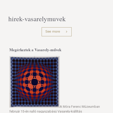
hirek-vasarelymuvek
Megérkeztek a Vasarely-művek
A Móra Ferenc Múzeumban
február 15-én nyíló nagyszabású Vasarely-kiállítás