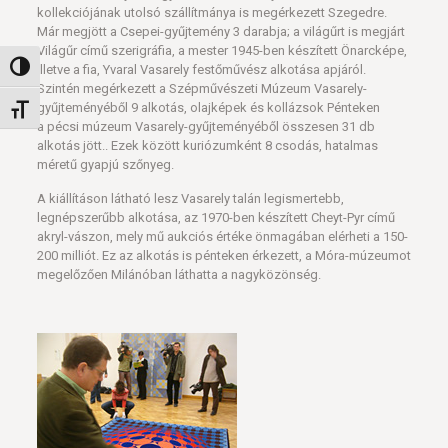
kollekciójának utolsó szállítmánya is megérkezett Szegedre.
Már megjött a Csepei-gyűjtemény 3 darabja; a világűrt is megjárt
Világűr című szerigráfia, a mester 1945-ben készített Önarcképe,
Nagy kontraszt váltása
illetve a fia, Yvaral Vasarely festőművész alkotása apjáról.
Szintén megérkezett a Szépművészeti Múzeum Vasarely-
gyűjteményéből 9 alkotás, olajképek és kollázsok Pénteken
Betűméret váltása
a pécsi múzeum Vasarely-gyűjteményéből összesen 31 db
alkotás jött.. Ezek között kuriózumként 8 csodás, hatalmas
méretű gyapjú szőnyeg.
A kiállításon látható lesz Vasarely talán legismertebb,
legnépszerűbb alkotása, az 1970-ben készített Cheyt-Pyr című
akryl-vászon, mely mű aukciós értéke önmagában elérheti a 150-
200 milliót. Ez az alkotás is pénteken érkezett, a Móra-múzeumot
megelőzően Milánóban láthatta a nagyközönség.