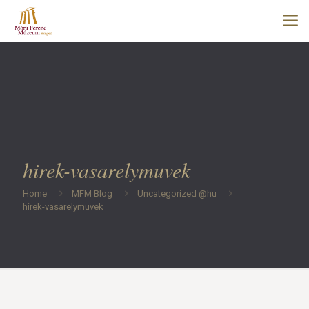
hirek-vasarelymuvek
Home
MFM Blog
Uncategorized @hu
hirek-vasarelymuvek