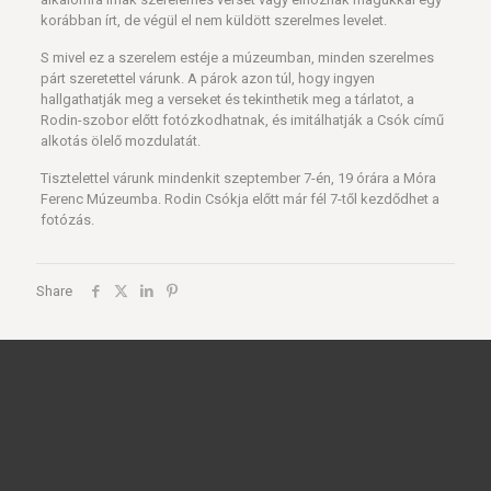
korábban írt, de végül el nem küldött szerelmes levelet.
S mivel ez a szerelem estéje a múzeumban, minden szerelmes
párt szeretettel várunk. A párok azon túl, hogy ingyen
hallgathatják meg a verseket és tekinthetik meg a tárlatot, a
Rodin-szobor előtt fotózkodhatnak, és imitálhatják a Csók című
alkotás ölelő mozdulatát.
Tisztelettel várunk mindenkit szeptember 7-én, 19 órára a Móra
Ferenc Múzeumba. Rodin Csókja előtt már fél 7-től kezdődhet a
fotózás.
Share