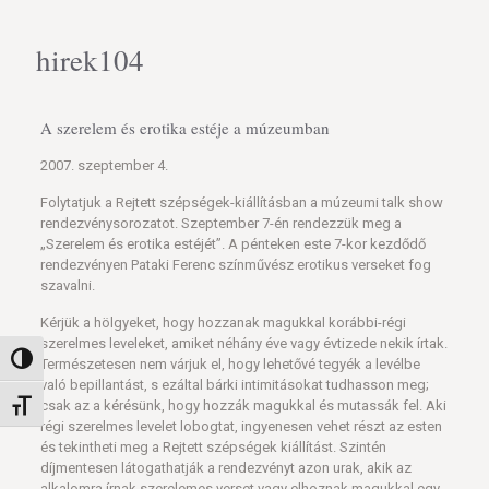
hirek104
A szerelem és erotika estéje a múzeumban
2007. szeptember 4.
Folytatjuk a Rejtett szépségek-kiállításban a múzeumi talk show
rendezvénysorozatot. Szeptember 7-én rendezzük meg a
„Szerelem és erotika estéjét”. A pénteken este 7-kor kezdődő
rendezvényen Pataki Ferenc színművész erotikus verseket fog
szavalni.
Kérjük a hölgyeket, hogy hozzanak magukkal korábbi-régi
szerelmes leveleket, amiket néhány éve vagy évtizede nekik írtak.
Nagy kontraszt váltása
Természetesen nem várjuk el, hogy lehetővé tegyék a levélbe
való bepillantást, s ezáltal bárki intimitásokat tudhasson meg;
csak az a kérésünk, hogy hozzák magukkal és mutassák fel. Aki
Betűméret váltása
régi szerelmes levelet lobogtat, ingyenesen vehet részt az esten
és tekintheti meg a Rejtett szépségek kiállítást. Szintén
díjmentesen látogathatják a rendezvényt azon urak, akik az
alkalomra írnak szerelemes verset vagy elhoznak magukkal egy