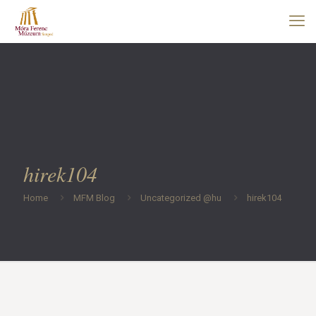
hirek104
Home
MFM Blog
Uncategorized @hu
hirek104