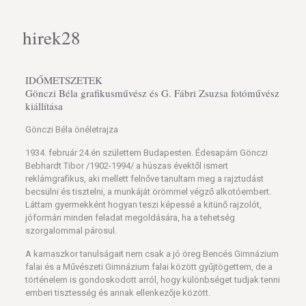
hirek28
IDŐMETSZETEK
Gönczi Béla grafikusművész és G. Fábri Zsuzsa fotóművész
kiállítása
Gönczi Béla önéletrajza
1934. február 24.én születtem Budapesten. Édesapám Gönczi
Bebhardt Tibor /1902-1994/ a húszas évektől ismert
reklámgrafikus, aki mellett felnőve tanultam meg a rajztudást
becsülni és tisztelni, a munkáját örömmel végző alkotóembert.
Láttam gyermekként hogyan teszi képessé a kitünő rajzolót,
jóformán minden feladat megoldására, ha a tehetség
szorgalommal párosul.
A kamaszkor tanulságait nem csak a jó öreg Bencés Gimnázium
falai és a Művészeti Gimnázium falai között gyűjtögettem, de a
történelem is gondoskodott arról, hogy különbséget tudjak tenni
emberi tisztesség és annak ellenkezője között.