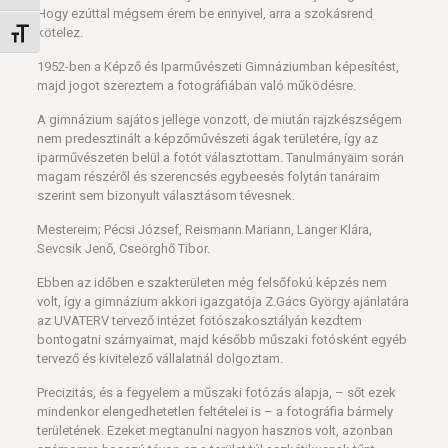
Hogy ezúttal mégsem érem be ennyivel, arra a szokásrend
kötelez.
Betűméret váltása
1952-ben a Képző és Iparművészeti Gimnáziumban képesítést,
majd jogot szereztem a fotográfiában való működésre.
A gimnázium sajátos jellege vonzott, de miután rajzkészségem
nem predesztinált a képzőművészeti ágak területére, így az
iparművészeten belül a fotót választottam. Tanulmányaim során
magam részéről és szerencsés egybeesés folytán tanáraim
szerint sem bizonyult választásom tévesnek.
Mestereim; Pécsi József, Reismann Mariann, Langer Klára,
Sevcsik Jenő, Cseörghő Tibor.
Ebben az időben e szakterületen még felsőfokú képzés nem
volt, így a gimnázium akkori igazgatója Z.Gács György ajánlatára
az UVATERV tervező intézet fotószakosztályán kezdtem
bontogatni szárnyaimat, majd később műszaki fotósként egyéb
tervező és kivitelező vállalatnál dolgoztam.
Precizitás, és a fegyelem a műszaki fotózás alapja, – sőt ezek
mindenkor elengedhetetlen feltételei is – a fotográfia bármely
területének. Ezeket megtanulni nagyon hasznos volt, azonban