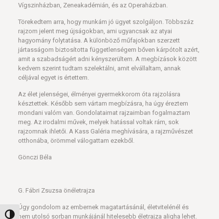
Vígszinházban, Zeneakadémián, és az Operaházban.
Törekedtem arra, hogy munkám jó ügyet szolgáljon. Többszáz
rajzom jelent meg újságokban, ami ugyancsak az atyai
hagyomány folytatása. A különböző műfajokban szerzett
jártasságom biztosította függetlenségem bőven kárpótolt azért,
amit a szabadságért adni kényszerültem. A megbízások között
kedvem szerint tudtam szelektálni, amit elvállaltam, annak
céljával egyet is értettem.
Az élet jelenségei, élményei gyermekkorom óta rajzolásra
késztettek. Később sem vártam megbízásra, ha úgy éreztem
mondani valóm van. Gondolataimat rajzaimban fogalmaztam
meg. Az irodalmi művek, melyek hatással voltak rám, sok
rajzomnak ihletői. A Kass Galéria meghívására, a rajzművészet
otthonába, örömmel válogattam ezekből.
Gönczi Béla
G. Fábri Zsuzsa önéletrajza
Úgy gondolom az embernek magatartásánál, életvitelénél és
Nagy kontraszt váltása
nem utolsó sorban munkájánál hitelesebb életrajza aligha lehet.