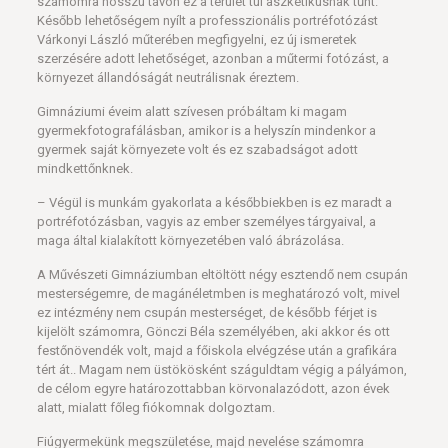
számomra hosszú távon ez a terület túl aszkétikusnak tűnt.
Később lehetőségem nyílt a professzionális portréfotózást
Várkonyi László műterében megfigyelni, ez új ismeretek
szerzésére adott lehetőséget, azonban a műtermi fotózást, a
környezet állandóságát neutrálisnak éreztem.
Gimnáziumi éveim alatt szívesen próbáltam ki magam
gyermekfotografálásban, amikor is a helyszín mindenkor a
gyermek saját környezete volt és ez szabadságot adott
mindkettőnknek.
– Végül is munkám gyakorlata a későbbiekben is ez maradt a
portréfotózásban, vagyis az ember személyes tárgyaival, a
maga által kialakított környezetében való ábrázolása.
A Művészeti Gimnáziumban eltöltött négy esztendő nem csupán
mesterségemre, de magánéletmben is meghatározó volt, mivel
ez intézmény nem csupán mesterséget, de később férjet is
kijelölt számomra, Gönczi Béla személyében, aki akkor és ott
festőnövendék volt, majd a főiskola elvégzése után a grafikára
tért át.. Magam nem üstökösként száguldtam végig a pályámon,
de célom egyre határozottabban körvonalazódott, azon évek
alatt, mialatt főleg fiókomnak dolgoztam.
Fiúgyermekünk megszületése, majd nevelése számomra