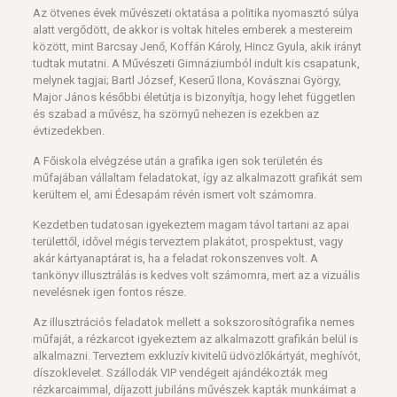
Az ötvenes évek művészeti oktatása a politika nyomasztó súlya
alatt vergődött, de akkor is voltak hiteles emberek a mestereim
között, mint Barcsay Jenő, Koffán Károly, Hincz Gyula, akik irányt
tudtak mutatni. A Művészeti Gimnáziumból indult kis csapatunk,
melynek tagjai; Bartl József, Keserű Ilona, Kovásznai György,
Major János későbbi életútja is bizonyítja, hogy lehet független
és szabad a művész, ha szörnyű nehezen is ezekben az
évtizedekben.
A Főiskola elvégzése után a grafika igen sok területén és
műfajában vállaltam feladatokat, így az alkalmazott grafikát sem
kerültem el, ami Édesapám révén ismert volt számomra.
Kezdetben tudatosan igyekeztem magam távol tartani az apai
területtől, idővel mégis terveztem plakátot, prospektust, vagy
akár kártyanaptárat is, ha a feladat rokonszenves volt. A
tankönyv illusztrálás is kedves volt számomra, mert az a vizuális
nevelésnek igen fontos része.
Az illusztrációs feladatok mellett a sokszorosítógrafika nemes
műfaját, a rézkarcot igyekeztem az alkalmazott grafikán belül is
alkalmazni. Terveztem exkluzív kivitelű üdvözlőkártyát, meghívót,
díszoklevelet. Szállodák VIP vendégeit ajándékozták meg
rézkarcaimmal, díjazott jubiláns művészek kapták munkáimat a