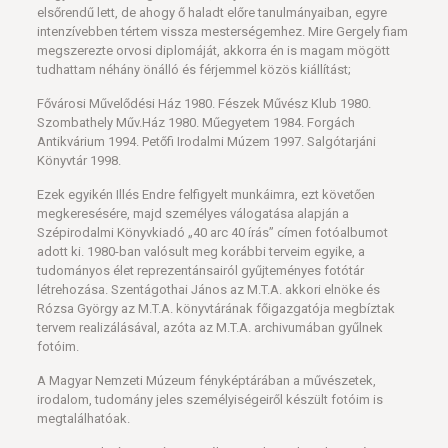
elsőrendű lett, de ahogy ő haladt előre tanulmányaiban, egyre
intenzívebben tértem vissza mesterségemhez. Mire Gergely fiam
megszerezte orvosi diplomáját, akkorra én is magam mögött
tudhattam néhány önálló és férjemmel közös kiállítást;
Fővárosi Művelődési Ház 1980. Fészek Művész Klub 1980.
Szombathely Műv.Ház 1980. Műegyetem 1984. Forgách
Antikvárium 1994. Petőfi Irodalmi Múzem 1997. Salgótarjáni
Könyvtár 1998.
Ezek egyikén Illés Endre felfigyelt munkáimra, ezt követően
megkeresésére, majd személyes válogatása alapján a
Szépirodalmi Könyvkiadó „40 arc 40 írás” címen fotóalbumot
adott ki. 1980-ban valósult meg korábbi terveim egyike, a
tudományos élet reprezentánsairól gyűjteményes fotótár
létrehozása. Szentágothai János az M.T.A. akkori elnöke és
Rózsa György az M.T.A. könyvtárának főigazgatója megbíztak
tervem realizálásával, azóta az M.T.A. archivumában gyűlnek
fotóim.
A Magyar Nemzeti Múzeum fényképtárában a művészetek,
irodalom, tudomány jeles személyiségeiről készült fotóim is
megtalálhatóak.