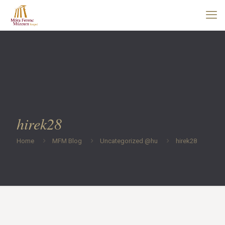
hirek28
Home
MFM Blog
Uncategorized @hu
hirek28