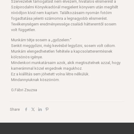
Szervezetek támogatást nem élvezem, hivatalos elismerést a
Szépirodalmi Könyvkiadónál megjelent könyvem után megítélt
nívódíjon kívül nem kaptam. Találkozásaim nyomán fotóim
fogadtatása jelenti számomra a legnagyobb elismerést.
Tevékenységem eredményessége családi hátteremtől sosem
volt független.
Munkám tétje sosem a „győzelem.”
Senkit meggyőzni, még kevésbé legyőzni, sosem volt célom.
Munkám elengedhetetlen feltétele a kapcsolatteremtésnek
kölcsönös igénye.
Mindenkori munkatársaim azok, akik megtisztelnek azzal, hogy
kamerámmal közel engednek magukhoz.
Ez a kiállítás sem jöhetett volna létre nélkülük.
Mindannyiuknak köszönöm.
G.Fábri Zsuzsa
Share