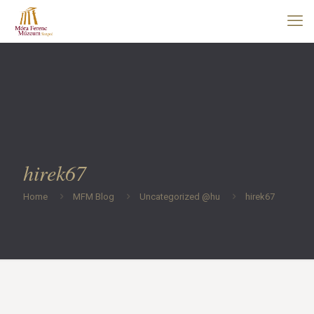
hirek67
Home
MFM Blog
Uncategorized @hu
hirek67