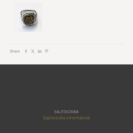
Share
SAJTÓSZOBA
Sajtószoba információk