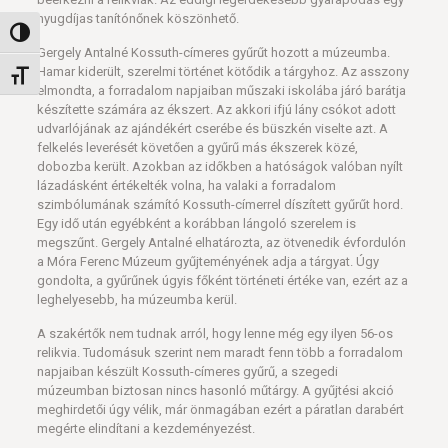
nyugdíjas tanítónőnek köszönhető.
Nagy kontraszt váltása
Gergely Antalné Kossuth-címeres gyűrűt hozott a múzeumba.
Hamar kiderült, szerelmi történet kötődik a tárgyhoz. Az asszony
Betűméret váltása
elmondta, a forradalom napjaiban műszaki iskolába járó barátja
készítette számára az ékszert. Az akkori ifjú lány csókot adott
udvarlójának az ajándékért cserébe és büszkén viselte azt. A
felkelés leverését követően a gyűrű más ékszerek közé,
dobozba került. Azokban az időkben a hatóságok valóban nyílt
lázadásként értékelték volna, ha valaki a forradalom
szimbólumának számító Kossuth-címerrel díszített gyűrűt hord.
Egy idő után egyébként a korábban lángoló szerelem is
megszűnt. Gergely Antalné elhatározta, az ötvenedik évfordulón
a Móra Ferenc Múzeum gyűjteményének adja a tárgyat. Úgy
gondolta, a gyűrűnek úgyis főként történeti értéke van, ezért az a
leghelyesebb, ha múzeumba kerül.
A szakértők nem tudnak arról, hogy lenne még egy ilyen 56-os
relikvia. Tudomásuk szerint nem maradt fenn több a forradalom
napjaiban készült Kossuth-címeres gyűrű, a szegedi
múzeumban biztosan nincs hasonló műtárgy. A gyűjtési akció
meghirdetői úgy vélik, már önmagában ezért a páratlan darabért
megérte elindítani a kezdeményezést.