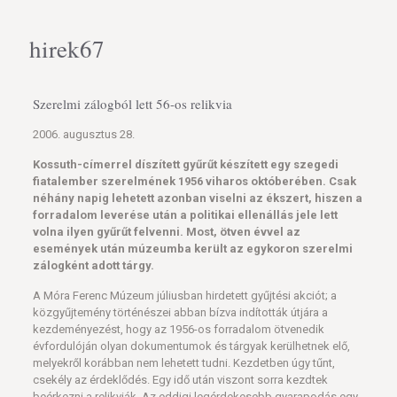
hirek67
Szerelmi zálogból lett 56-os relikvia
2006. augusztus 28.
Kossuth-címerrel díszített gyűrűt készített egy szegedi
fiatalember szerelmének 1956 viharos októberében. Csak
néhány napig lehetett azonban viselni az ékszert, hiszen a
forradalom leverése után a politikai ellenállás jele lett
volna ilyen gyűrűt felvenni. Most, ötven évvel az
események után múzeumba került az egykoron szerelmi
zálogként adott tárgy.
A Móra Ferenc Múzeum júliusban hirdetett gyűjtési akciót; a
közgyűjtemény történészei abban bízva indították útjára a
kezdeményezést, hogy az 1956-os forradalom ötvenedik
évfordulóján olyan dokumentumok és tárgyak kerülhetnek elő,
melyekről korábban nem lehetett tudni. Kezdetben úgy tűnt,
csekély az érdeklődés. Egy idő után viszont sorra kezdtek
beérkezni a relikviák. Az eddigi legérdekesebb gyarapodás egy