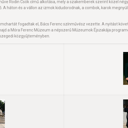
műve Rodin Csók című alkotása, mely a szakemberek szerint közel négy
nő. A háton és a vállon az izmok kidudorodnak, a combok, karok megnyúln
mchartát fogadtak el, Bács Ferenc színművész vezette. A nyitást kö
ajd a Móra Ferenc Múzeum a népszerű Múzeumok Éjszakája programot
 szegedi közgyűjteményben.