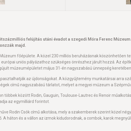
zázmilliós felújítás utáni évadot a szegedi Móra Ferenc Múzeum. A
vonzzák majd.
Múzeum főépülete. A közel 230 milliós beruházásnak köszönhetően telje
ópai uniós pályázathoz szükséges önrészhez járult hozzá. Az építkez
 megújult múzeumépületet május 31-én nagyszabású ünnepség keretében 
sztalhatják az újdonságokat. A közgyűjtemény munkatársai arra szám
Szépségek című nagyszabású tárlatot, melyet a megyei múzeum a Szép
áson többek között Rodin, Gauguin, Toulouse-Lautrec és Renoir műalkotá
dja az egymilliárd forintot.
műve Rodin Csók című alkotása, mely a szakemberek szerint közel négy
nő. A háton és a vállon az izmok kidudorodnak, a combok, karok megnyúln