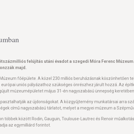
zeumban
zázmilliós felújítás utáni évadot a szegedi Móra Ferenc Múzeum. A
vonzzák majd.
Múzeum főépülete. A közel 230 milliós beruházásnak köszönhetően telje
ópai uniós pályázathoz szükséges önrészhez járult hozzá. Az építkez
 megújult múzeumépületet május 31-én nagyszabású ünnepség keretében 
sztalhatják az újdonságokat. A közgyűjtemény munkatársai arra szám
Szépségek című nagyszabású tárlatot, melyet a megyei múzeum a Szép
áson többek között Rodin, Gauguin, Toulouse-Lautrec és Renoir műalkotá
dja az egymilliárd forintot.