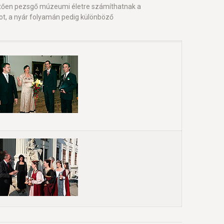
vetően pezsgő múzeumi életre számíthatnak a
, a nyár folyamán pedig különböző