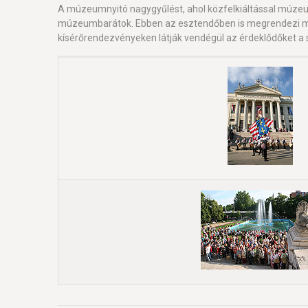
A múzeumnyitó nagygyűlést, ahol közfelkiáltással múzeu
múzeumbarátok. Ebben az esztendőben is megrendezi m
kísérőrendezvényeken látják vendégül az érdeklődőket a