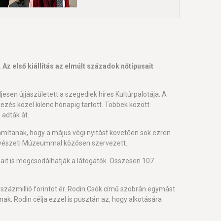
z első kiállítás az elmúlt századok nőtípusait
sen újjászületett a szegediek híres Kultúrpalotája. A
és közel kilenc hónapig tartott. Többek között
adták át.
ítanak, hogy a május végi nyitást követően sok ezren
művészeti Múzeummal közösen szervezett.
sait is megcsodálhatják a látogatók. Összesen 107
százmillió forintot ér. Rodin Csók című szobrán egymást
ak. Rodin célja ezzel is pusztán az, hogy alkotására