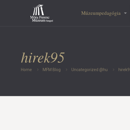
Múzeumpedagógia
hirek95
Home
MFM Blog
Uncategorized @hu
hirek