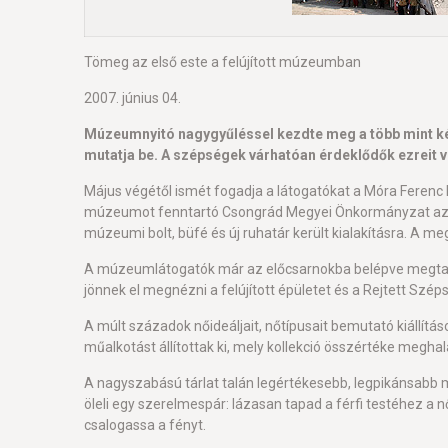
Tömeg az első este a felújított múzeumban
2007. június 04.
Múzeumnyitó nagygyűléssel kezdte meg a több mint kéts
mutatja be. A szépségek várhatóan érdeklődők ezreit 
Május végétől ismét fogadja a látogatókat a Móra Ferenc 
múzeumot fenntartó Csongrád Megyei Önkormányzat az eur
múzeumi bolt, büfé és új ruhatár került kialakításra. A
A múzeumlátogatók már az előcsarnokba belépve megtapa
jönnek el megnézni a felújított épületet és a Rejtett 
A múlt századok nőideáljait, nőtípusait bemutató kiállít
műalkotást állítottak ki, mely kollekció összértéke meghala
A nagyszabású tárlat talán legértékesebb, legpikánsabb 
öleli egy szerelmespár: lázasan tapad a férfi testéhez a 
csalogassa a fényt.