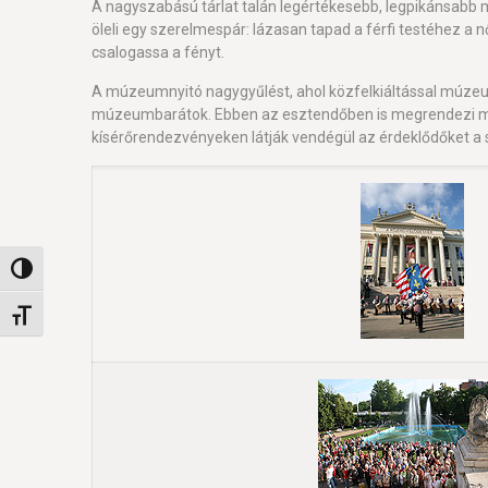
A nagyszabású tárlat talán legértékesebb, legpikánsabb 
öleli egy szerelmespár: lázasan tapad a férfi testéhez a 
csalogassa a fényt.
A múzeumnyitó nagygyűlést, ahol közfelkiáltással múzeu
múzeumbarátok. Ebben az esztendőben is megrendezi m
kísérőrendezvényeken látják vendégül az érdeklődőket a
Nagy kontraszt váltása
Betűméret váltása