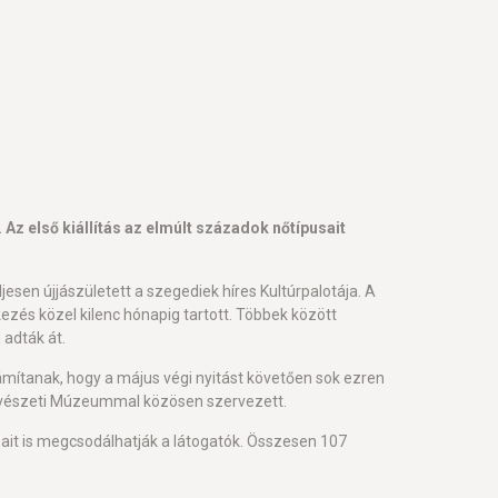
z első kiállítás az elmúlt századok nőtípusait
sen újjászületett a szegediek híres Kultúrpalotája. A
és közel kilenc hónapig tartott. Többek között
adták át.
ítanak, hogy a május végi nyitást követően sok ezren
művészeti Múzeummal közösen szervezett.
sait is megcsodálhatják a látogatók. Összesen 107