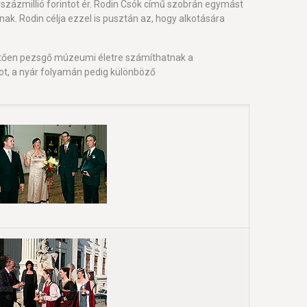
százmillió forintot ér. Rodin Csók című szobrán egymást
ak. Rodin célja ezzel is pusztán az, hogy alkotására
vetően pezsgő múzeumi életre számíthatnak a
, a nyár folyamán pedig különböző