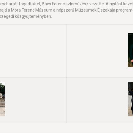
mchartát fogadtak el, Bács Ferenc színművész vezette. A nyitást kö
ajd a Móra Ferenc Múzeum a népszerű Múzeumok Éjszakája programot
 szegedi közgyűjteményben.