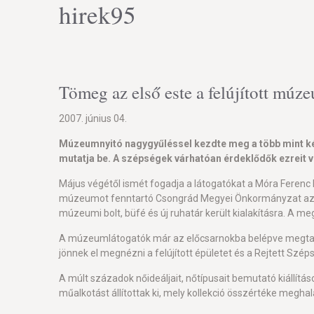
hirek95
Tömeg az első este a felújított mú
2007. június 04.
Múzeumnyitó nagygyűléssel kezdte meg a több mint kéts
mutatja be. A szépségek várhatóan érdeklődők ezreit 
Május végétől ismét fogadja a látogatókat a Móra Ferenc 
múzeumot fenntartó Csongrád Megyei Önkormányzat az eur
múzeumi bolt, büfé és új ruhatár került kialakításra. A
A múzeumlátogatók már az előcsarnokba belépve megtapa
jönnek el megnézni a felújított épületet és a Rejtett 
A múlt századok nőideáljait, nőtípusait bemutató kiállít
műalkotást állítottak ki, mely kollekció összértéke meghala