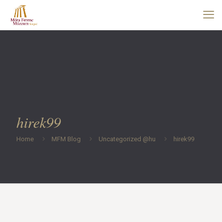
hirek99
Home
MFM Blog
Uncategorized @hu
hirek99