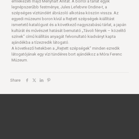
emlékezeti majd Menyhárt Anitát. A borról a tárlat egyik
legnépszerűbb festménye, Jules Lefebvre Ondine-t, a
szépséges vízitündért ábrázoló alkotása köszön vissza. Az
egyedi múzeumi boron kívül a Rejtett szépségek-kiállítást
ismertető katalógust és a következő nagyszabású tárlat, a japán
kultúrát és művészet hatását bemutató „Távoli fények – közelítő
színek” című kiállítás anyagát felvonultató kiadványt kapta
ajándékba a tízezredik látogató.
A következő hetekben a „Rejtett szépségek” minden ezredik
látogatójának egy vízi tündéres bort ajándékoz a Móra Ferenc
Múzeum.
Share