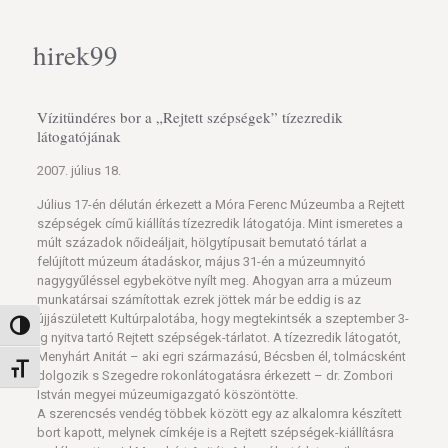
hirek99
Vízitündéres bor a „Rejtett szépségek” tízezredik
látogatójának
2007. július 18.
Július 17-én délután érkezett a Móra Ferenc Múzeumba a Rejtett
szépségek című kiállítás tízezredik látogatója. Mint ismeretes a
múlt századok nőideáljait, hölgytípusait bemutató tárlat a
felújított múzeum átadáskor, május 31-én a múzeumnyitó
nagygyűléssel egybekötve nyílt meg. Ahogyan arra a múzeum
munkatársai számítottak ezrek jöttek már be eddig is az
újjászületett Kultúrpalotába, hogy megtekintsék a szeptember 3-
Nagy kontraszt váltása
ig nyitva tartó Rejtett szépségek-tárlatot. A tízezredik látogatót,
Menyhárt Anitát – aki egri származású, Bécsben él, tolmácsként
Betűméret váltása
dolgozik s Szegedre rokonlátogatásra érkezett – dr. Zombori
István megyei múzeumigazgató köszöntötte.
A szerencsés vendég többek között egy az alkalomra készített
bort kapott, melynek címkéje is a Rejtett szépségek-kiállításra