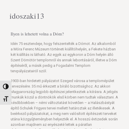
idoszaki13
Ilyen is lehetett volna a Dóm?
Idén 75 esztendeje, hogy felszentelték a Dómot. Az alkalomból
a Móra Ferenc Múzeum történeti kiállítóhelyén, a Fekete házban
két kiállítás is látható. Az egyik az egykoron a Dóm helyén álló
Szent Dömötör templomról és annak lebontásáról, illetve a Dóm
építéséről, a másik pedig a Fogadalmi Templom
tervpályázatairól szól.
1903-ban hirdetett pályázatot Szeged városa a templomépület
tervezésére. 35 mű érkezett a bíráló bizottsághoz. Az akkori
Nagy kontraszt váltása
Magyarország legjobb építészei jelentkeztek a kiírásra. A jeligés
munkák közül a döntnökök első körben nem tudtak választani. A
Betűméret váltása
későbbiekben – némi változtatást követően – a Halászbástyát
építő Schulek Frigyes tervei mellett határoztak az illetékesek. A
beérkező pályázatokat, a meg nem valósított építészeti terveket
utána közgyűjteményben helyezték el. A hosszú évtizedek során
azonban majdnem az enyészeté lettek a páratlan