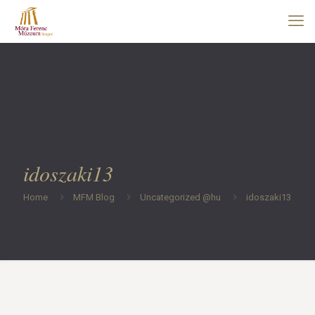
idoszaki13
Home
MFM Blog
Uncategorized @hu
idoszaki13