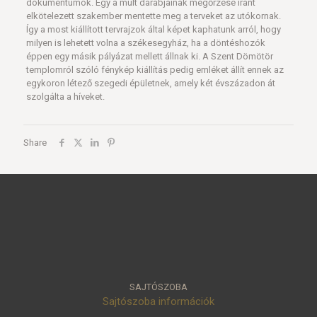
dokumentumok. Egy a múlt darabjainak megőrzése iránt
elkötelezett szakember mentette meg a terveket az utókornak.
Így a most kiállított tervrajzok által képet kaphatunk arról, hogy
milyen is lehetett volna a székesegyház, ha a döntéshozók
éppen egy másik pályázat mellett állnak ki. A Szent Dömötör
templomról szóló fénykép kiállítás pedig emléket állít ennek az
egykoron létező szegedi épületnek, amely két évszázadon át
szolgálta a híveket.
Share
SAJTÓSZOBA
Sajtószoba információk