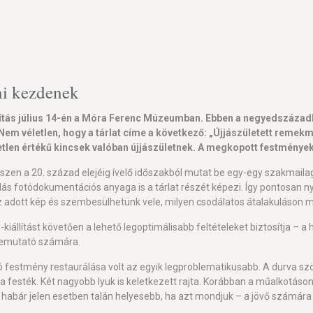
ni kezdenek
állítás július 14-én a Móra Ferenc Múzeumban. Ebben a negyedszá
m véletlen, hogy a tárlat címe a következő: „Újjászületett remekm
tlen értékű kincsek valóban újjászületnek. A megkopott festmények
szen a 20. század elejéig ívelő időszakból mutat be egy-egy szakmailag
álás fotódokumentációs anyaga is a tárlat részét képezi. Így pontosan
z adott kép és szembesülhetünk vele, milyen csodálatos átalakuláson m
állítást követően a lehető legoptimálisabb feltételeket biztosítja – a
bemutató számára.
oló festmény restaurálása volt az egyik legproblematikusabb. A durva s
e a festék. Két nagyobb lyuk is keletkezett rajta. Korábban a műalkotá
 habár jelen esetben talán helyesebb, ha azt mondjuk – a jövő számá