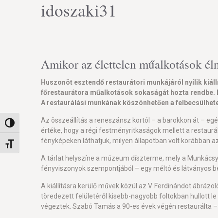
idoszaki31
Amikor az élettelen műalkotások él
Huszonöt esztendő restaurátori munkájáról nyílik ki
főrestaurátora műalkotások sokaságát hozta rendbe. Ne
A restaurálási munkának köszönhetően a felbecsülhete
Az összeállítás a reneszánsz kortól – a barokkon át – egé
Nagy kontraszt váltása
értéke, hogy a régi festményritkaságok mellett a restaur
fényképeken láthatjuk, milyen állapotban volt korábban a
Betűméret váltása
A tárlat helyszíne a múzeum díszterme, mely a Munkácsy-ki
fényviszonyok szempontjából – egy méltó és látványos 
A kiállításra kerülő művek közül az V. Ferdinándot ábráz
töredezett felületéről kisebb-nagyobb foltokban hullott l
végeztek. Szabó Tamás a 90-es évek végén restaurálta –