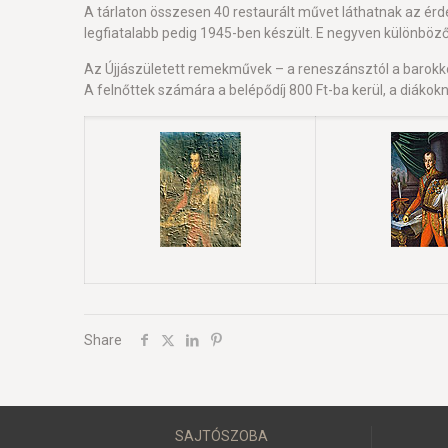
A tárlaton összesen 40 restaurált művet láthatnak az érde
legfiatalabb pedig 1945-ben készült. E negyven különbö
Az Újjászületett remekművek – a reneszánsztól a barokkon 
A felnőttek számára a belépődíj 800 Ft-ba kerül, a diákokn
Share
SAJTÓSZOBA