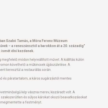
zadban Szabó Tamás, a Móra Ferenc Múzeum
űvek – a reneszánsztól a barokkon át a 20. századig”
 ismét élni kezdenek.
 megfelelő módon helyreállított művet. A kiállítás külön
 nyomon követhető a műkincsek újjászületése. A
ent keresztül a restaurálás során.
 hő és páratartalom, a káros sugárzástól mentes
zövetminőségű kép vászna merev, kiszáradt volt. A
son szakszerűtlen és súlyos károkat okozó beavatkozásokat
ra megmentette a festményt.