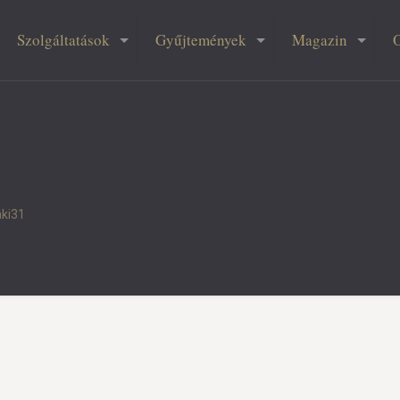
Szolgáltatások
Gyűjtemények
Magazin
aki31