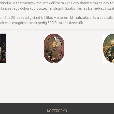
klődők; a festmények mellett kiállításra kerül egy dombormű és egy fas
ző kincset egy dolog köti össze, mindegyik Szabó Tamás kiemelkedő s
át a 20. századig című kiállítás – a terem klimatizálása és a speciáli
ak és a nyugdíjasoknak pedig 500 Ft-ot kell fizetniük.
KÖZÉRDEKŰ