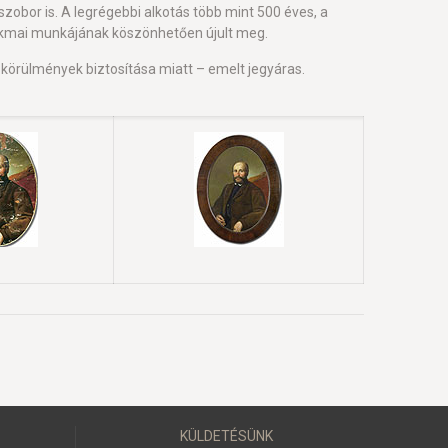
zobor is. A legrégebbi alkotás több mint 500 éves, a
zakmai munkájának köszönhetően újult meg.
s körülmények biztosítása miatt – emelt jegyáras.
KÜLDETÉSÜNK