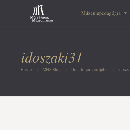
Múzeumpedagógia
idoszaki31
Home
MFM Blog
Uncategorized @hu
idosz