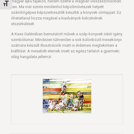
magyar ajkú tájakon, hanem szerte a világban visszaszorulóban
Betűméret váltása
van. Ma már szinte mindenhol képzőművészek helyett
számítógépes képszerkesztők készítik a könyvek címlapjait. Ez
óhatatlanul hozza magával a kiadványok külcsínének
elszürkülését.
A Kass Galériában bemutatott művek a szép könyvek iránti igény
szimbólumai. Mindezen túlmenően a sok különböző mesekönyv
számára készült illusztrációk miatt is érdemes megtekinteni a
kiállítást. A mesebéli elemek miatt az egész tárlatot a gyermeki
világ hangulata jellemzi.