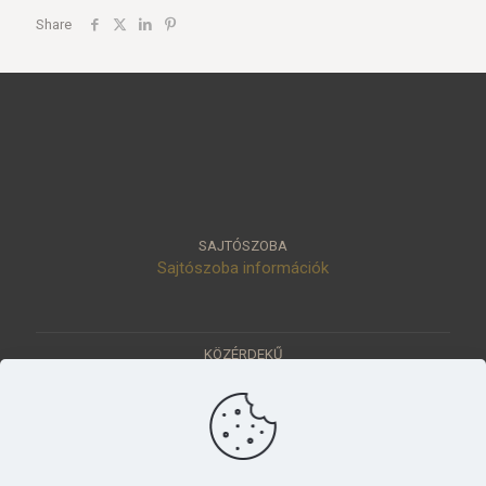
Share
SAJTÓSZOBA
Sajtószoba információk
KÖZÉRDEKŰ
Közérdekű adatok
Értéktár
Ásatások
Pályázatok
KÜLDETÉSÜNK