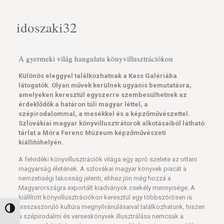
idoszaki32
A gyermeki világ hangulata könyvillusztrációkon
Különös eleggyel találkozhatnak a Kass Galériába
látogatók. Olyan művek kerülnek ugyanis bemutatásra,
amelyeken keresztül egyszerre szembesülhetnek az
érdeklődők a határon túli magyar léttel, a
szépirodalommal, a mesékkel és a képzőművészettel.
Szlovákiai magyar könyvillusztrátorok alkotásaiból látható
tárlat a Móra Ferenc Múzeum képzőművészeti
kiállítóhelyén.
A felvidéki könyvillusztrációk világa egy apró szelete az ottani
magyarság életének. A szlovákai magyar könyvek piacát a
nemzetiségi lakosság jelenti, ehhez jön még hozzá a
Magyarországra exportált kiadványok csekély mennyisége. A
kiállított könyvillusztrációkon keresztül egy többszörösen is
visszaszoruló kultúra megnyilvánulásaival találkozhatunk, hiszen
Nagy kontraszt váltása
a szépirodalmi és verseskönyvek illusztrálása nemcsak a