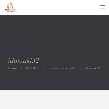
idoszaki32
Home
MFM Blog
Uncategorized @hu
idoszaki32