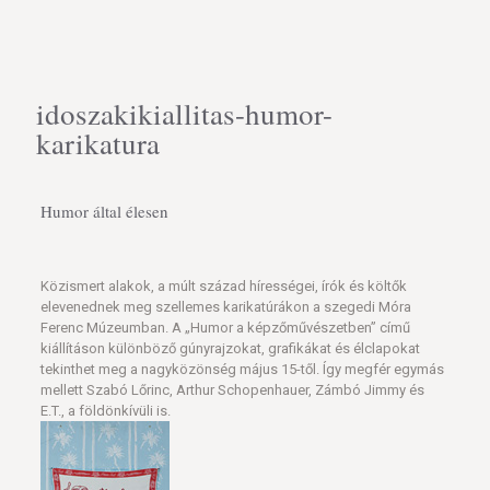
idoszakikiallitas-humor-
karikatura
Humor által élesen
Közismert alakok, a múlt század hírességei, írók és költők
elevenednek meg szellemes karikatúrákon a szegedi Móra
Ferenc Múzeumban. A „Humor a képzőművészetben” című
kiállításon különböző gúnyrajzokat, grafikákat és élclapokat
tekinthet meg a nagyközönség május 15-től. Így megfér egymás
mellett Szabó Lőrinc, Arthur Schopenhauer, Zámbó Jimmy és
E.T., a földönkívüli is.