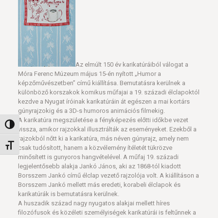
Az elmúlt 150 év karikatúráiból válogat a
Móra Ferenc Múzeum május 15-én nyított „Humor a
képzőművészetben” című kiállítása. Bemutatásra kerülnek a
különböző korszakok komikus műfajai a 19. századi élclapoktól
kezdve a Nyugat íróinak karikatúráin át egészen a mai kortárs
gúnyrajzokig és a 3D-s humoros animációs filmekig.
A karikatúra megszületése a fényképezés előtti időkbe vezet
Nagy kontraszt váltása
vissza, amikor rajzokkal illusztrálták az eseményeket. Ezekből a
rajzokból nőtt ki a karikatúra, más néven gúnyrajz, amely nem
Betűméret váltása
csak tudósított, hanem a közvélemény ítéletét tükrözve
minősített is gunyoros hangvételével. A műfaj 19. századi
legjelentősebb alakja Jankó János, aki az 1868-tól kiadott
Borsszem Jankó című élclap vezető rajzolója volt. A kiállításon a
Borsszem Jankó mellett más eredeti, korabeli élclapok és
karikatúrák is bemutatásra kerülnek.
A huszadik század nagy nyugatos alakjai mellett híres
filozófusok és közéleti személyiségek karikatúrái is feltűnnek a