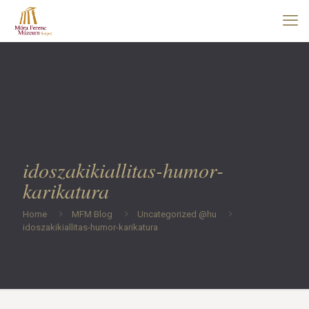
idoszakikiallitas-humor-
karikatura
Home
MFM Blog
Uncategorized @hu
idoszakikiallitas-humor-karikatura