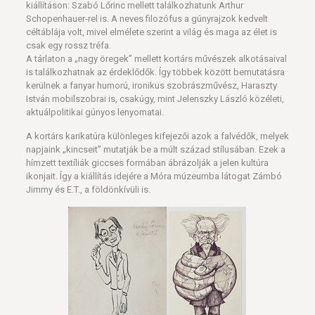
kiállításon: Szabó Lőrinc mellett találkozhatunk Arthur
Schopenhauer-rel is. A neves filozófus a gúnyrajzok kedvelt
céltáblája volt, mivel elmélete szerint a világ és maga az élet is
csak egy rossz tréfa.
A tárlaton a „nagy öregek” mellett kortárs művészek alkotásaival
is találkozhatnak az érdeklődők. Így többek között bemutatásra
kerülnek a fanyar humorú, ironikus szobrászművész, Haraszty
István mobilszobrai is, csakúgy, mint Jelenszky László közéleti,
aktuálpolitikai gúnyos lenyomatai.
A kortárs karikatúra különleges kifejezői azok a falvédők, melyek
napjaink „kincseit” mutatják be a múlt század stílusában. Ezek a
hímzett textíliák giccses formában ábrázolják a jelen kultúra
ikonjait. Így a kiállítás idejére a Móra múzeumba látogat Zámbó
Jimmy és E.T., a földönkívüli is.