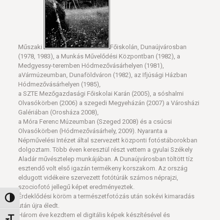
Műszaki
Főiskolán, Dunaújvárosban
(1978, 1983), a Munkás Művelődési Központban (1982), a
Medgyessy-teremben Hódmezővásárhelyen (1981),
aVármúzeumban, Dunaföldváron (1982), az Ifjúsági Házban
Hódmezővásárhelyen (1985),
a SZTE Mezőgazdasági Főiskolai Karán (2005), a sóshalmi
Olvasókörben (2006) a szegedi Megyeházán (2007) a Városházi
Galériában (Orosháza 2008),
a Móra Ferenc Múzeumban (Szeged 2008) és a csúcsi
Olvasókörben (Hódmezővásárhely, 2009). Nyaranta a
Népművelési Intézet által szervezett központi fotóstáborokban
dolgoztam. Több éven keresztül részt vettem a gyulai Székely
Aladár művésztelep munkájában. A Dunaújvárosban töltött tíz
esztendő volt első igazán termékeny korszakom. Az ország
eldugott vidékeire szervezett fotótúrák számos néprajzi,
szociofotó jellegű képet eredményeztek.
Érdeklődési köröm a természetfotózás után sokévi kimaradás
Nagy kontraszt váltása
után újra éledt.
Három éve kezdtem el digitális képek készítésével és