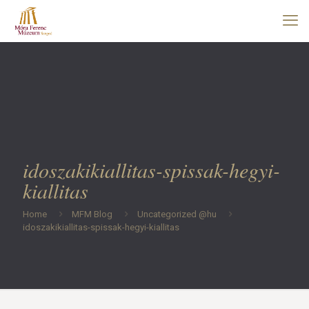
idoszakikiallitas-spissak-hegyi-
kiallitas
Home
MFM Blog
Uncategorized @hu
idoszakikiallitas-spissak-hegyi-kiallitas