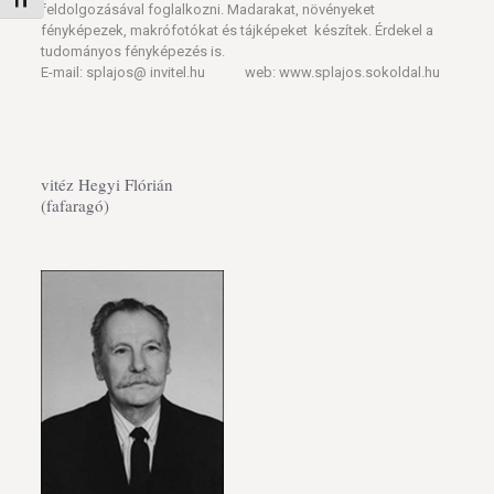
Betűméret váltása
feldolgozásával foglalkozni. Madarakat, növényeket
fényképezek, makrófotókat és tájképeket készítek. Érdekel a
tudományos fényképezés is.
E-mail: splajos@ invitel.hu web: www.splajos.sokoldal.hu
vitéz Hegyi Flórián
(fafaragó)