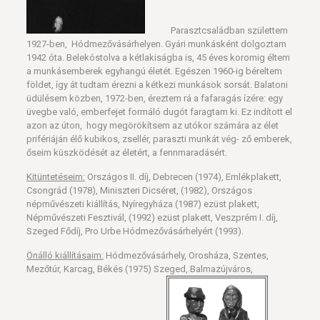
Parasztcsaládban születtem
1927-ben, Hódmezővásárhelyen. Gyári munkásként dolgoztam
1942 óta. Belekóstolva a kétlakiságba is, 45 éves koromig éltem
a munkásemberek egy­hangú életét. Egészen 1960-ig béreltem
földet, így át tudtam érezni a kétkezi munkások sorsát. Balatoni
üdülésem közben, 1972-ben, éreztem rá a fafaragás ízére: egy
üvegbe való, emberfejet formáló dugót faragtam ki. Ez indított el
azon az úton, hogy megörökítsem az utókor számára az élet
prifériáján élő kubikos, zsellér, paraszti munkát vég- ző emberek,
őseim küszködését az életért, a fennmaradásért.
Kitüntetéseim:
Országos II. díj, Debrecen (1974), Emlékplakett,
Csongrád (1978), Miniszteri Dicséret, (1982), Országos
népművészeti kiállítás, Nyíregyháza (1987) ezüst plakett,
Népművészeti Fesztivál, (1992) ezüst plakett, Veszprém I. díj,
Szeged Fődíj, Pro Urbe Hódmezővásárhelyért (1993).
Önálló kiállításaim:
Hódmezővásárhely, Orosháza, Szentes,
Mezőtúr, Karcag, Békés (1975) Szeged, Balmazújváros,