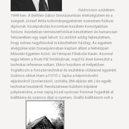
Gádoroson születtem
1949-ben. A Bethlen Gábor Gimnáziumban érettségiztem és a
szegedi József Attila tudományegyetemen szereztem fizikusi
diplomát. Középiskolás koromban kezdtem komolyabban
fotózni. Kezdetben természetfotókat készítettem és hamarosan
felszereltem egy saját labort. Ez utóbbit addig fejlesztettem,
hogy színes nagyításokat is készítettem házilag. Az egyetem
elvégzése után Dunaújvárosban kaptam állást a Nehézipari
Műszaki Egyetem Kohó- és Fémipari Főiskolai Karán. Azonnal
tagja lettem a Rosti Pál fotóklubnak, majd tíz éven keresztül a
technikai referense voltam. Ekkor kezdtem el mélyebben
foglalkozni a fotózás technikai és esztétikai oldalaival egyaránt.
Számos cikket írtam a FOTÓ c. lapba a képmódosító
eljárásokról (szolarizáció, izohélia, BM-eljárás stb.) és egyéb
technikai tesztekről. Rendszeresen küldtem képeket
pályázatokra, a mai napig közel nyolcvan fotómat fogadták el
kiállításra és számos díjat is nyertem. Önálló kiállításom volt a