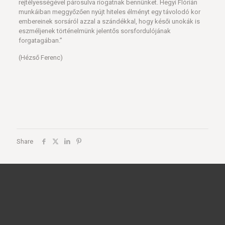
rejtélyességével párosulva riogatnak bennünket. Hegyi Flórián
munkáiban meggyőzően nyújt hiteles élményt egy távolodó kor
embereinek sorsáról azzal a szándékkal, hogy késői unokák is
eszméljenek történelmünk jelentős sorsfordulójának
forgatagában.”
(Hézső Ferenc)
Share