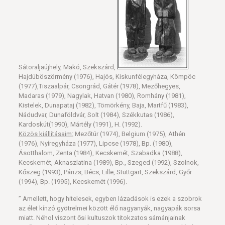
Sátoraljaújhely, Makó, Szekszárd,
Hajdúböszörmény (1976), Hajós, Kiskunfélegyháza, Kömpöc
(1977),Tiszaalpár, Csongrád, Gátér (1978), Mezőhegyes,
Madaras (1979), Nagylak, Hatvan (1980), Romhány (1981),
Kistelek, Dunapataj (1982), Tömörkény, Baja, Martfű (1983),
Nádudvar, Dunaföldvár, Solt (1984), Székkutas (1986),
Kardoskút(1990), Mártély (1991), H. (1992).
Közös kiállításaim:
Mezőtúr (1974), Belgium (1975), Athén
(1976), Nyíregyháza (1977), Lipcse (1978), Bp. (1980),
Ásotthalom, Zenta (1984), Kecskemét, Szabadka (1988),
Kecskemét, Aknaszlatina (1989), Bp., Szeged (1992), Szolnok,
Kőszeg (1993), Párizs, Bécs, Lille, Stuttgart, Szekszárd, Győr
(1994), Bp. (1995), Kecskemét (1996).
” Amellett, hogy hitelesek, egyben lázadások is ezek a szobrok
az élet kínzó gyötrelmei között élő nagyanyák, nagyapák sorsa
miatt. Néhol viszont ősi kultuszok titokzatos sámánjainak