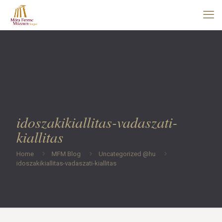
idoszakikiallitas-vadaszati-
kiallitas
Home
MFM Blog
Uncategorized @hu
idoszakikiallitas-vadaszati-kiallitas