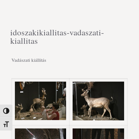
idoszakikiallitas-vadaszati-
kiallitas
Vadászati kiállítás
Nagy kontraszt váltása
Betűméret váltása