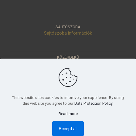
SAJTÓSZOBA
Sajtószoba információk
KÖZÉRDEKŰ
Közérdekű adatok
Értéktár
Ásatások
Pályázatok
KÜLDETÉSÜNK
This website uses cookies to improve your experience. By using
Tudományos beszámoló, küldetésnyilatkozat
this website you agree to our
Data Protection Policy
.
Read more
© 2023 Móra Ferenc Múzeum, Szeged
Accept all