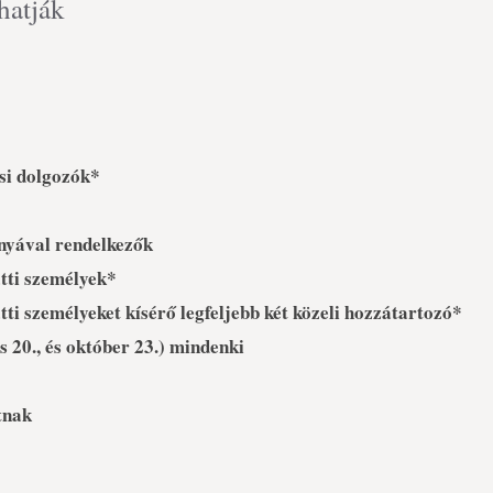
hatják
si dolgozók*
nyával rendelkezők
tti személyek*
ti személyeket kísérő legfeljebb két közeli hozzátartozó*
s 20., és október 23.) mindenki
tnak