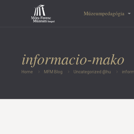
Múzeumpedagógia
informacio-mako
Home
MFM Blog
Uncategorized @hu
infor