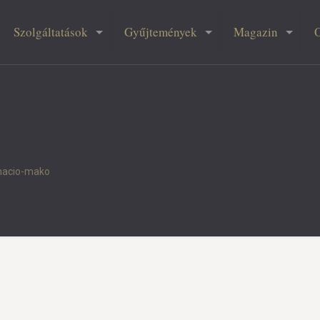
Szolgáltatások
Gyűjtemények
Magazin
macio-mako