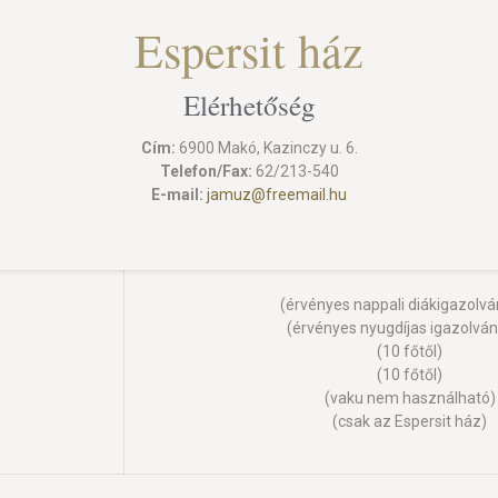
Espersit ház
Elérhetőség
Cím:
6900 Makó, Kazinczy u. 6.
Telefon/Fax:
62/213-540
E-mail:
jamuz@freemail.hu
(érvényes nappali diákigazolvá
(érvényes nyugdíjas igazolván
(10 főtől)
(10 főtől)
(vaku nem használható)
(csak az Espersit ház)