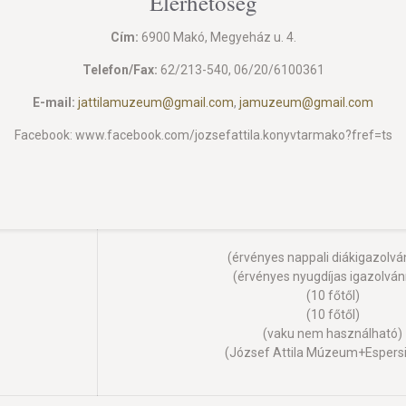
Elérhetőség
Cím:
6900 Makó, Megyeház u. 4.
Telefon/Fax:
62/213-540, 06/20/6100361
E-mail:
jattilamuzeum@gmail.com
,
jamuzeum@gmail.com
Facebook: www.facebook.com/jozsefattila.konyvtarmako?fref=ts
(érvényes nappali diákigazolvá
(érvényes nyugdíjas igazolván
(10 főtől)
(10 főtől)
(vaku nem használható)
(József Attila Múzeum+Espersi