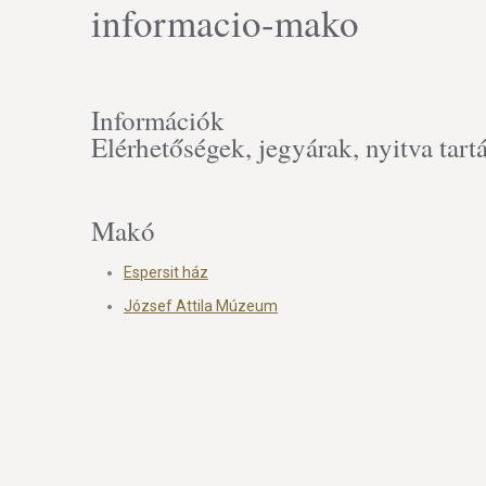
informacio-mako
Információk
Elérhetőségek, jegyárak, nyitva tart
Makó
Espersit ház
József Attila Múzeum