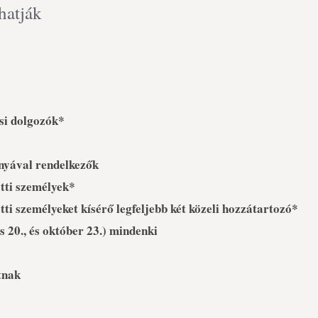
hatják
si dolgozók*
nyával rendelkezők
tti személyek*
ti személyeket kísérő legfeljebb két közeli hozzátartozó*
 20., és október 23.) mindenki
tnak