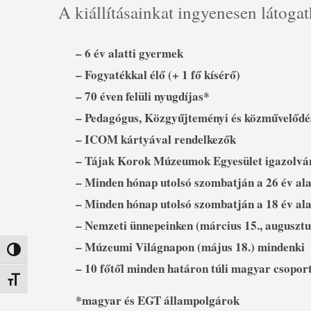
A kiállításainkat ingyenesen látogat
– 6 év alatti gyermek
– Fogyatékkal élő (+ 1 fő kísérő)
– 70 éven felüli nyugdíjas*
– Pedagógus, Közgyűjteményi és közművelődé
– ICOM kártyával rendelkezők
– Tájak Korok Múzeumok Egyesület igazolvá
– Minden hónap utolsó szombatján a 26 év ala
– Minden hónap utolsó szombatján a 18 év alat
– Nemzeti ünnepeinken (március 15., augusztus
– Múzeumi Világnapon (május 18.) mindenki
Nagy kontraszt váltása
– 10 főtől minden határon túli magyar csopor
Betűméret váltása
*magyar és EGT állampolgárok