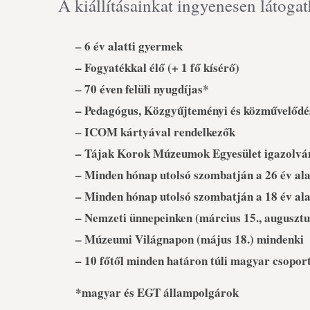
A kiállításainkat ingyenesen látogat
– 6 év alatti gyermek
– Fogyatékkal élő (+ 1 fő kísérő)
– 70 éven felüli nyugdíjas*
– Pedagógus, Közgyűjteményi és közművelődé
– ICOM kártyával rendelkezők
– Tájak Korok Múzeumok Egyesület igazolvá
– Minden hónap utolsó szombatján a 26 év ala
– Minden hónap utolsó szombatján a 18 év alat
– Nemzeti ünnepeinken (március 15., augusztu
– Múzeumi Világnapon (május 18.) mindenki
– 10 főtől minden határon túli magyar csopor
*magyar és EGT állampolgárok