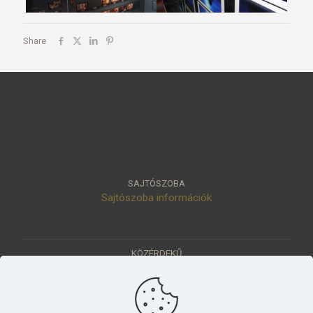
Share
SAJTÓSZOBA
Sajtószoba információk
KÖZÉRDEKŰ
Közérdekű adatok
Értéktár
Ásatások
Pályázatok