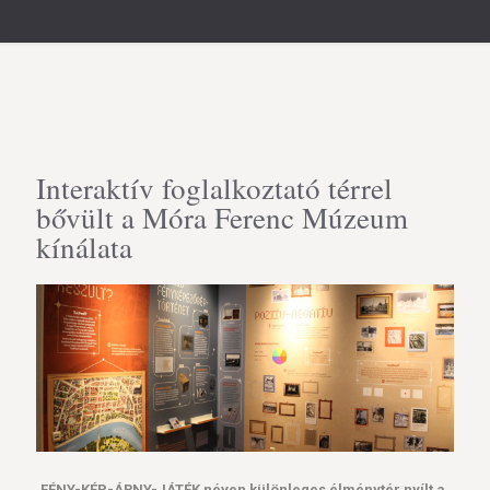
Interaktív foglalkoztató térrel
bővült a Móra Ferenc Múzeum
kínálata
FÉNY-KÉP-ÁRNY-JÁTÉK néven különleges élménytér nyílt a