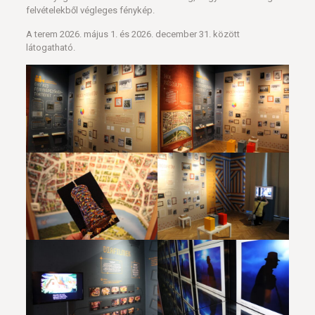
felvételekből végleges fénykép.
A terem 2026. május 1. és 2026. december 31. között
látogatható.