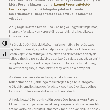
Móra Ferenc Múzeumban a
Szeged Press sajtófotó-
kiállítás
apropóján. A látogatók játékos formában
ismerkedhetnek meg a fotózás és a vizuális látásmód
világával.
Az új foglalkoztató térben kicsik és nagyok egyaránt izgalmas,
interaktív feladatokon keresztül fedezhetik fel a képalkotás
kulisszatitkait.
Nagy kontraszt váltása
Az érdeklődők többek között megismerhetik a fényképezés
fejlődéstörténetét, kipróbálhatják az árnyfotózás különleges
technikáját, elsajátíthatják a tökéletes szelfikészítés fortélyait,
Betűméret váltása
felfedezhetik a perspektivikus ábrázolás sajátosságait, valamint
az optikai csalódások világán keresztül tapasztalhatják meg,
miként befolyásolja látásunkat a fény, a tér és a nézőpont.
Az élménytérben a diavetítés speciális formája a
történetmesélés újabb izgalmas rétegeit tárja fel a látogatók
előtt, akik emellett játékos feladatok segítségével Szegedhez
kapcsolódó helyismeretüket is próbára tehetik.
A foglalkoztató tér egyik különlegessége, hogy a Móra Ferenc
Múzeum saját gyűjteményének segítségével a látogatók eredeti
fotóanyagokon keresztül ismerhetik meg, hogyan válik a negatív