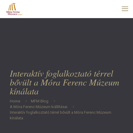
Interaktív foglalkoztató térrel
bővült a Móra Ferenc Múzeum
kínálata
Home
MFM Blog
A Móra Ferenc Múzeum kiállításai
Interaktív foglalkoztató térrel bővült a Móra Ferenc Múzeum
kínálata