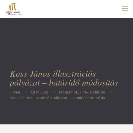
Kass János illusztrációs
pályázat – határidő módosítás
Home
MFM Blog
Programok, Hírek archívum
Kass János illusztrációs pályázat – határidő módosítás