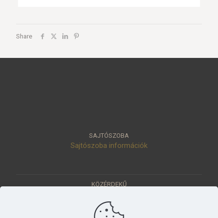
Share
SAJTÓSZOBA
Sajtószoba információk
KÖZÉRDEKŰ
Közérdekű adatok
Értéktár
Ásatások
Pályázatok