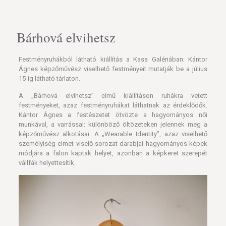
Bárhová elvihetsz
Festményruhákból látható kiállítás a Kass Galériában: Kántor
Ágnes képzőművész viselhető festményeit mutatják be a július
15-ig látható tárlaton.
A „Bárhová elvihetsz” című kiállításon ruhákra vetett
festményeket, azaz festményruhákat láthatnak az érdeklődők.
Kántor Ágnes a festészetet ötvözte a hagyományos női
munkával, a varrással: különböző öltözeteken jelennek meg a
képzőművész alkotásai. A „Wearable Identity”, azaz viselhető
személyiség címet viselő sorozat darabjai hagyományos képek
módjára a falon kaptak helyet, azonban a képkeret szerepét
vállfák helyettesítik.