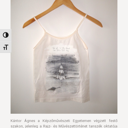
Nagy kontraszt váltása
Betűméret váltása
Kántor Ágnes a Képzőművészeti Egyetemen végzett festő
szakon, jelenleg a Rajz- és Művészettörténet tanszék oktatója