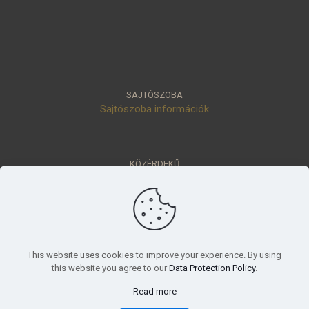
SAJTÓSZOBA
Sajtószoba információk
KÖZÉRDEKŰ
Közérdekű adatok
Értéktár
Ásatások
Pályázatok
KÜLDETÉSÜNK
This website uses cookies to improve your experience. By using
Tudományos beszámoló, küldetésnyilatkozat
this website you agree to our
Data Protection Policy
.
Read more
© 2023 Móra Ferenc Múzeum, Szeged