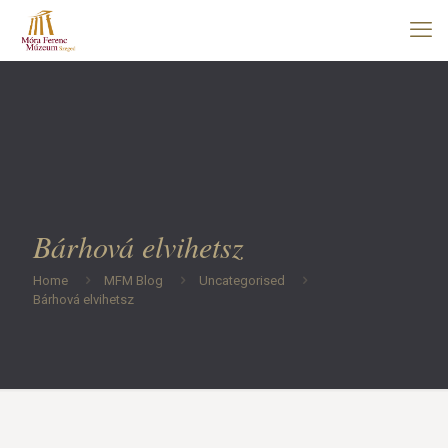
Bárhová elvihetsz
Home
MFM Blog
Uncategorised
Bárhová elvihetsz