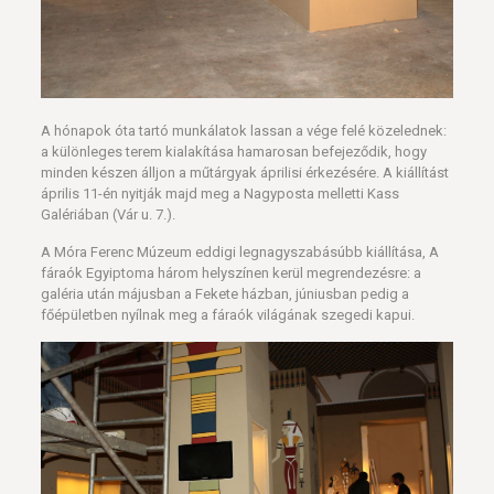
A hónapok óta tartó munkálatok lassan a vége felé közelednek:
a különleges terem kialakítása hamarosan befejeződik, hogy
minden készen álljon a műtárgyak áprilisi érkezésére. A kiállítást
április 11-én nyitják majd meg a Nagyposta melletti Kass
Galériában (Vár u. 7.).
A Móra Ferenc Múzeum eddigi legnagyszabásúbb kiállítása, A
fáraók Egyiptoma három helyszínen kerül megrendezésre: a
galéria után májusban a Fekete házban, júniusban pedig a
főépületben nyílnak meg a fáraók világának szegedi kapui.