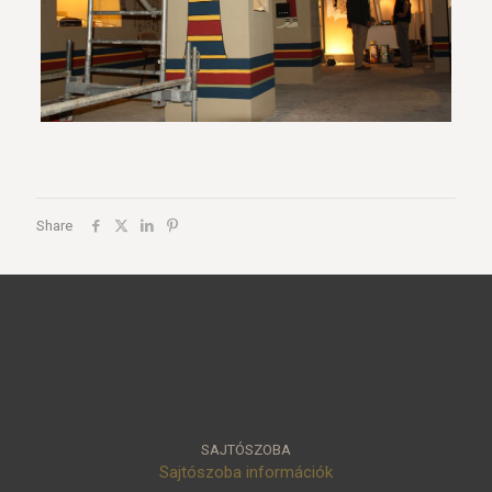
Share
SAJTÓSZOBA
Sajtószoba információk