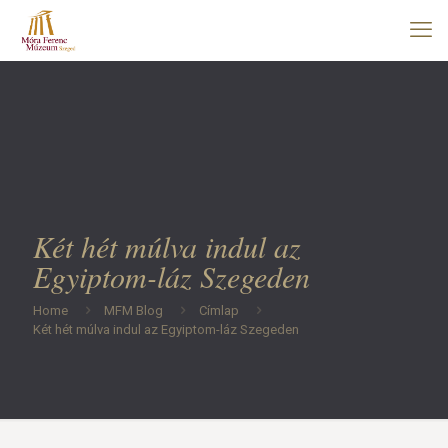
Két hét múlva indul az
Egyiptom-láz Szegeden
Home
MFM Blog
Címlap
Két hét múlva indul az Egyiptom-láz Szegeden