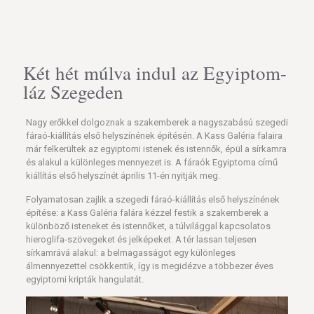
Két hét múlva indul az Egyiptom-
láz Szegeden
Nagy erőkkel dolgoznak a szakemberek a nagyszabású szegedi
fáraó-kiállítás első helyszínének építésén. A Kass Galéria falaira
már felkerültek az egyiptomi istenek és istennők, épül a sírkamra
és alakul a különleges mennyezet is. A fáraók Egyiptoma című
kiállítás első helyszínét április 11-én nyitják meg.
Folyamatosan zajlik a szegedi fáraó-kiállítás első helyszínének
építése: a Kass Galéria falára kézzel festik a szakemberek a
különböző isteneket és istennőket, a túlvilággal kapcsolatos
hieroglifa-szövegeket és jelképeket. A tér lassan teljesen
sírkamrává alakul: a belmagasságot egy különleges
álmennyezettel csökkentik, így is megidézve a többezer éves
egyiptomi kripták hangulatát.