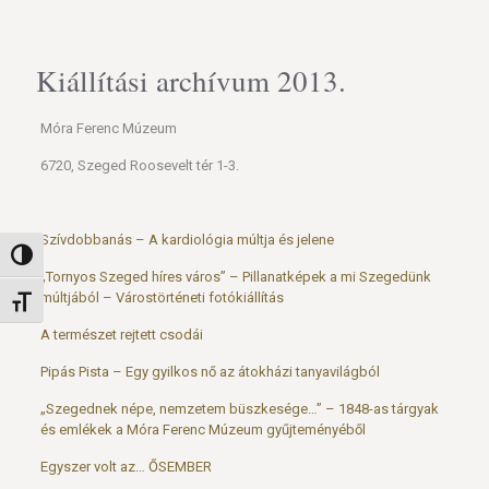
Kiállítási archívum 2013.
Móra Ferenc Múzeum
6720, Szeged Roosevelt tér 1-3.
Szívdobbanás – A kardiológia múltja és jelene
Nagy kontraszt váltása
„Tornyos Szeged híres város” – Pillanatképek a mi Szegedünk
múltjából – Várostörténeti fotókiállítás
Betűméret váltása
A természet rejtett csodái
Pipás Pista – Egy gyilkos nő az átokházi tanyavilágból
„Szegednek népe, nemzetem büszkesége…” – 1848-as tárgyak
és emlékek a Móra Ferenc Múzeum gyűjteményéből
Egyszer volt az… ŐSEMBER