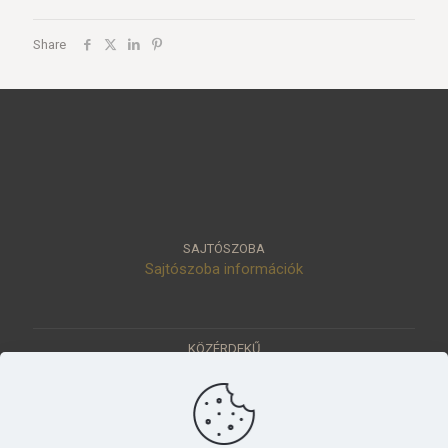
Share
SAJTÓSZOBA
Sajtószoba információk
KÖZÉRDEKŰ
Közérdekű adatok
Értéktár
Ásatások
Pályázatok