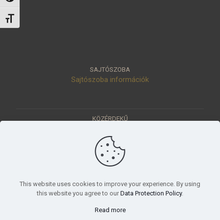
Betűméret váltása
SAJTÓSZOBA
Sajtószoba információk
KÖZÉRDEKŰ
Közérdekű adatok
Értéktár
Ásatások
Pályázatok
KÜLDETÉSÜNK
This website uses cookies to improve your experience. By using
Tudományos beszámoló, küldetésnyilatkozat
this website you agree to our
Data Protection Policy
.
Read more
© 2023 Móra Ferenc Múzeum, Szeged