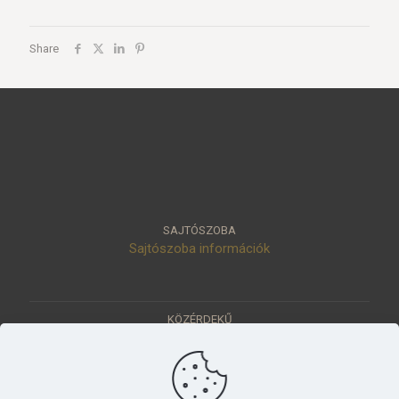
Share
SAJTÓSZOBA
Sajtószoba információk
KÖZÉRDEKŰ
Közérdekű adatok
Értéktár
Ásatások
Pályázatok