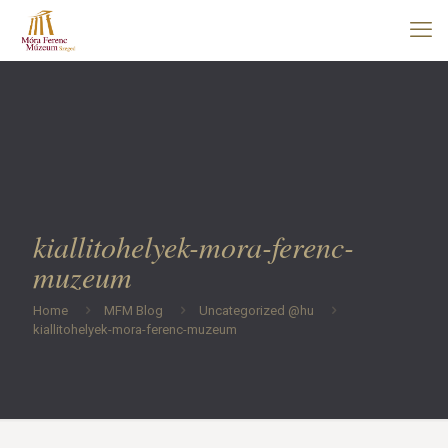
kiallitohelyek-mora-ferenc-
muzeum
Home
MFM Blog
Uncategorized @hu
kiallitohelyek-mora-ferenc-muzeum