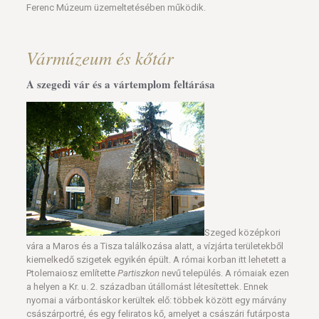
Ferenc Múzeum üzemeltetésében működik.
Vármúzeum és kőtár
A szegedi vár és a vártemplom feltárása
Szeged középkori
vára a Maros és a Tisza találkozása alatt, a vízjárta területekből
kiemelkedő szigetek egyikén épült. A római korban itt lehetett a
Ptolemaiosz említette
Partiszkon
nevű település. A rómaiak ezen
a helyen a Kr. u. 2. században útállomást létesítettek. Ennek
nyomai a várbontáskor kerültek elő: többek között egy márvány
császárportré, és egy feliratos kő, amelyet a császári futárposta