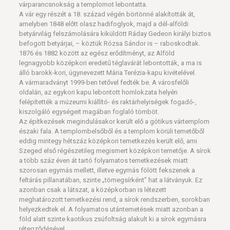
várparancsnokság a templomot lebontatta.
A vár egy részét a 18. század végén börtönné alakították át,
amelyben 1848 előtt olasz hadifoglyok, majd a dél-alföldi
betyárvilág felszámolására kiküldött Ráday Gedeon királyi biztos
befogott betyárjai, – köztük Rózsa Sándor is – raboskodtak.
1876 és 1882 között az egész erődítményt, az Alföld
legnagyobb középkori eredetű téglavárát lebontották, a ma is
álló barokk-kori, úgynevezett Mária Terézia-kapu kivételével.
A vármaradványt 1999-ben tetővel fedték be. A városfelőli
oldalán, az egykori kapu lebontott homlokzata helyén
felépítették a múzeumi kiállító- és raktárhelyiségek fogadó-,
kiszolgáló egységeit magában foglaló tömböt.
Az építkezések megindulásakor került elő a gótikus vártemplom
északi fala. A templombelsőből és a templom körüli temetőből
eddig mintegy hétszáz középkori temetkezés került elő, ami
Szeged első régészetileg megismert középkori temetője. A sírok
a több száz éven át tartó folyamatos temetkezések miatt
szorosan egymás mellett, illetve egymás fölött fekszenek a
feltárás pillanatában, szinte „tömegsírként” hat a látványuk. Ez
azonban csak a látszat, a középkorban is létezett
meghatározott temetkezési rend, a sírok rendszerben, sorokban
helyezkedtek el. A folyamatos utántemetések miatt azonban a
föld alatt szinte kaotikus zsúfoltság alakult ki a sírok egymásra
rétegződésével.