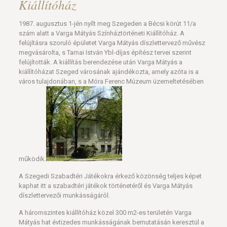
Kiállítóház
1987. augusztus 1-jén nyílt meg Szegeden a Bécsi körút 11/a
szám alatt a Varga Mátyás Színháztörténeti Kiállítóház. A
felújításra szoruló épületet Varga Mátyás díszlettervező művész
megvásárolta, s Tarnai István Ybl-díjas építész tervei szerint
felújították. A kiállítás berendezése után Varga Mátyás a
kiállítóházat Szeged városának ajándékozta, amely azóta is a
város tulajdonában, s a Móra Ferenc Múzeum üzemeltetésében
működik.
A Szegedi Szabadtéri Játékokra érkező közönség teljes képet
kaphat itt a szabadtéri játékok történetéről és Varga Mátyás
díszlettervezői munkásságáról.
A háromszintes kiállítóház közel 300 m2-es területén Varga
Mátyás hat évtizedes munkásságának bemutatásán keresztül a