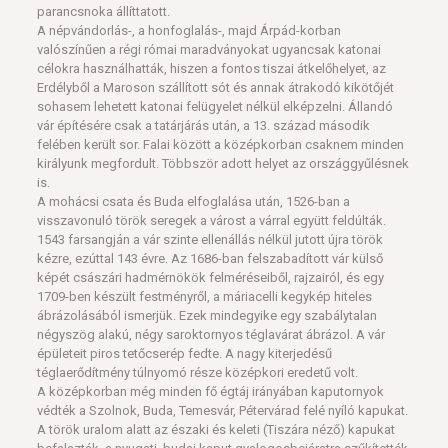
parancsnoka állíttatott.
A népvándorlás-, a honfoglalás-, majd Árpád-korban
valószínűen a régi római maradványokat ugyancsak katonai
célokra használhatták, hiszen a fontos tiszai átkelőhelyet, az
Erdélyből a Maroson szállított sót és annak átrakodó kikötőjét
sohasem lehetett katonai felügyelet nélkül elképzelni. Állandó
vár építésére csak a tatárjárás után, a 13. század második
felében került sor. Falai között a középkorban csaknem minden
királyunk megfordult. Többször adott helyet az országgyűlésnek
is.
A mohácsi csata és Buda elfoglalása után, 1526-ban a
visszavonuló török seregek a várost a várral együtt feldúlták.
1543 farsangján a vár szinte ellenállás nélkül jutott újra török
kézre, ezúttal 143 évre. Az 1686-ban felszabadított vár külső
képét császári hadmérnökök felméréseiből, rajzairól, és egy
1709-ben készült festményről, a máriacelli kegykép hiteles
ábrázolásából ismerjük. Ezek mindegyike egy szabálytalan
négyszög alakú, négy saroktornyos téglavárat ábrázol. A vár
épületeit piros tetőcserép fedte. A nagy kiterjedésű
téglaerődítmény túlnyomó része középkori eredetű volt.
A középkorban még minden fő égtáj irányában kaputornyok
védték a Szolnok, Buda, Temesvár, Pétervárad felé nyíló kapukat.
A török uralom alatt az északi és keleti (Tiszára néző) kapukat