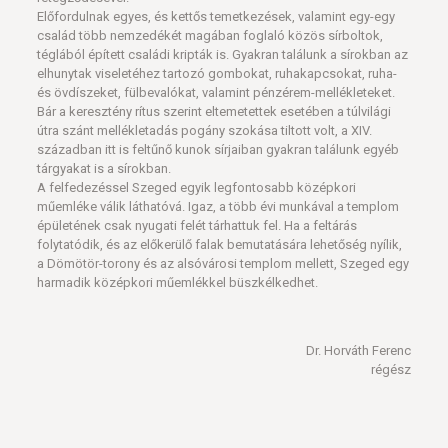
Előfordulnak egyes, és kettős temetkezések, valamint egy-egy
család több nemzedékét magában foglaló közös sírboltok,
téglából épített családi kripták is. Gyakran találunk a sírokban az
elhunytak viseletéhez tartozó gombokat, ruhakapcsokat, ruha-
és övdíszeket, fülbevalókat, valamint pénzérem-mellékleteket.
Bár a keresztény rítus szerint eltemetettek esetében a túlvilági
útra szánt mellékletadás pogány szokása tiltott volt, a XIV.
században itt is feltűnő kunok sírjaiban gyakran találunk egyéb
tárgyakat is a sírokban.
A felfedezéssel Szeged egyik legfontosabb középkori
műemléke válik láthatóvá. Igaz, a több évi munkával a templom
épületének csak nyugati felét tárhattuk fel. Ha a feltárás
folytatódik, és az előkerülő falak bemutatására lehetőség nyílik,
a Dömötör-torony és az alsóvárosi templom mellett, Szeged egy
harmadik középkori műemlékkel büszkélkedhet.
Dr. Horváth Ferenc
régész