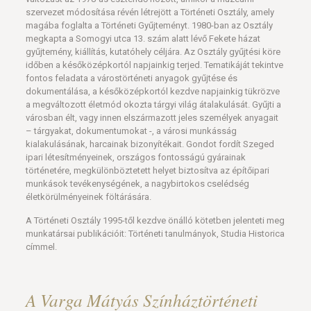
szervezet módosítása révén létrejött a Történeti Osztály, amely
magába foglalta a Történeti Gyűjteményt. 1980-ban az Osztály
megkapta a Somogyi utca 13. szám alatt lévő Fekete házat
gyűjtemény, kiállítás, kutatóhely céljára. Az Osztály gyűjtési köre
időben a későközépkortól napjainkig terjed. Tematikáját tekintve
fontos feladata a várostörténeti anyagok gyűjtése és
dokumentálása, a későközépkortól kezdve napjainkig tükrözve
a megváltozott életmód okozta tárgyi világ átalakulását. Gyűjti a
városban élt, vagy innen elszármazott jeles személyek anyagait
– tárgyakat, dokumentumokat -, a városi munkásság
kialakulásának, harcainak bizonyítékait. Gondot fordít Szeged
ipari létesítményeinek, országos fontosságú gyárainak
történetére, megkülönböztetett helyet biztosítva az építőipari
munkások tevékenységének, a nagybirtokos cselédség
életkörülményeinek föltárására.
A Történeti Osztály 1995-től kezdve önálló kötetben jelenteti meg
munkatársai publikációit: Történeti tanulmányok, Studia Historica
címmel.
A Varga Mátyás Színháztörténeti