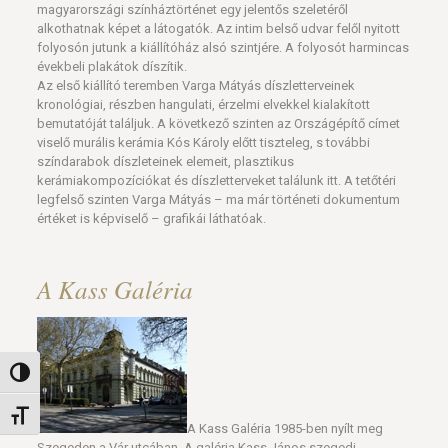
magyarországi színháztörténet egy jelentős szeletéről
alkothatnak képet a látogatók. Az intim belső udvar felől nyitott
folyosón jutunk a kiállítóház alsó szintjére. A folyosót harmincas
évekbeli plakátok díszítik.
Az első kiállító teremben Varga Mátyás díszletterveinek
kronológiai, részben hangulati, érzelmi elvekkel kialakított
bemutatóját találjuk. A következő szinten az Országépítő címet
viselő murális kerámia Kós Károly előtt tiszteleg, s további
színdarabok díszleteinek elemeit, plasztikus
kerámiakompozíciókat és díszletterveket találunk itt. A tetőtéri
legfelső szinten Varga Mátyás – ma már történeti dokumentum
értéket is képviselő – grafikái láthatóak.
A Kass Galéria
Nagy kontraszt váltása
Betűméret váltása
A Kass Galéria 1985-ben nyílt meg
Szegeden a Vár utcában. A galéria Kass János szegedi