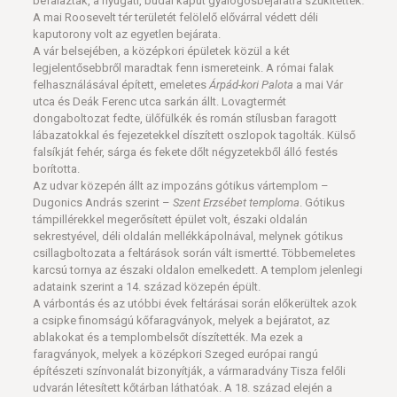
befalazták, a nyugati, budai kaput gyalogosbejáratra szűkítették.
A mai Roosevelt tér területét felölelő elővárral védett déli
kaputorony volt az egyetlen bejárata.
A vár belsejében, a középkori épületek közül a két
legjelentősebbről maradtak fenn ismereteink. A római falak
felhasználásával épített, emeletes
Árpád-kori Palota
a mai Vár
utca és Deák Ferenc utca sarkán állt. Lovagtermét
dongaboltozat fedte, ülőfülkék és román stílusban faragott
lábazatokkal és fejezetekkel díszített oszlopok tagolták. Külső
falsíkját fehér, sárga és fekete dőlt négyzetekből álló festés
borította.
Az udvar közepén állt az impozáns gótikus vártemplom –
Dugonics András szerint –
Szent Erzsébet temploma
. Gótikus
támpillérekkel megerősített épület volt, északi oldalán
sekrestyével, déli oldalán mellékkápolnával, melynek gótikus
csillagboltozata a feltárások során vált ismertté. Többemeletes
karcsú tornya az északi oldalon emelkedett. A templom jelenlegi
adataink szerint a 14. század közepén épült.
A várbontás és az utóbbi évek feltárásai során előkerültek azok
a csipke finomságú kőfaragványok, melyek a bejáratot, az
ablakokat és a templombelsőt díszítették. Ma ezek a
faragványok, melyek a középkori Szeged európai rangú
építészeti színvonalát bizonyítják, a vármaradvány Tisza felőli
udvarán létesített kőtárban láthatóak. A 18. század elején a