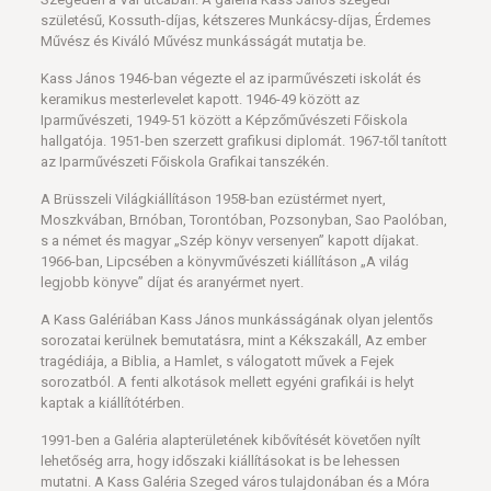
születésű, Kossuth-díjas, kétszeres Munkácsy-díjas, Érdemes
Művész és Kiváló Művész munkásságát mutatja be.
Kass János 1946-ban végezte el az iparművészeti iskolát és
keramikus mesterlevelet kapott. 1946-49 között az
Iparművészeti, 1949-51 között a Képzőművészeti Főiskola
hallgatója. 1951-ben szerzett grafikusi diplomát. 1967-től tanított
az Iparművészeti Főiskola Grafikai tanszékén.
A Brüsszeli Világkiállításon 1958-ban ezüstérmet nyert,
Moszkvában, Brnóban, Torontóban, Pozsonyban, Sao Paolóban,
s a német és magyar „Szép könyv versenyen” kapott díjakat.
1966-ban, Lipcsében a könyvművészeti kiállításon „A világ
legjobb könyve” díjat és aranyérmet nyert.
A Kass Galériában Kass János munkásságának olyan jelentős
sorozatai kerülnek bemutatásra, mint a Kékszakáll, Az ember
tragédiája, a Biblia, a Hamlet, s válogatott művek a Fejek
sorozatból. A fenti alkotások mellett egyéni grafikái is helyt
kaptak a kiállítótérben.
1991-ben a Galéria alapterületének kibővítését követően nyílt
lehetőség arra, hogy időszaki kiállításokat is be lehessen
mutatni. A Kass Galéria Szeged város tulajdonában és a Móra