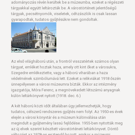
adományozás révén kerültek be a múzeumba, ezeket a régészeti
tárgyakkal együtt leltározták be. A várostörténeti jelentőségű
tárgyak, pecsétnyomók, viseletek, céhzászlók is csak lassan
gyarapodtak, tudatos gyűjtésükre nem gondoltak.
Az első világháború után, a frontról visszatértek számos olyan
tárgyat, emléket hoztak haza, amely ott kint őket a városukra,
Szegedre emlékeztette, vagy a háború viharában a haza
védelmének szimbólumává lett. Ezeket a relikviákat 1918 őszén
ünnepélyesen a városi múzeumra bízták. Ekkor az intézmény
igazgatója, Móra Ferenc, a megnövekedett létszámú anyagnak
külön leltárkönyvet nyitott (1918. dec. 6.)
A két háború közti időt általában úgy jellemezhetjük, hogy
tudatos, célszerű rendszeres gyűjtés nem folyt. Az 1950-es évek
elején a városi könyvtár és a múzeum különválása után
megindult a gyűjtemény lassú fejlődése. 1955-ben nyitották meg
az új elvek szerint készített várostörténeti leltárkönyvet. Döntő
változást az 1978-as esztendő hozott, amikor a múzeumi