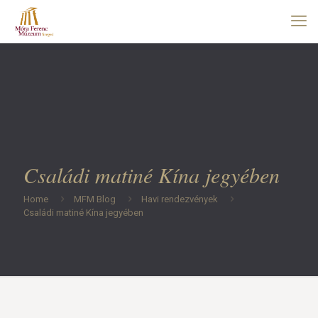
Családi matiné Kína jegyében
Home
MFM Blog
Havi rendezvények
Családi matiné Kína jegyében