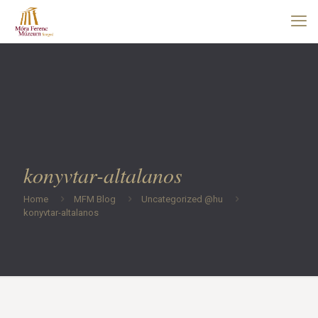
konyvtar-altalanos
Home
MFM Blog
Uncategorized @hu
konyvtar-altalanos