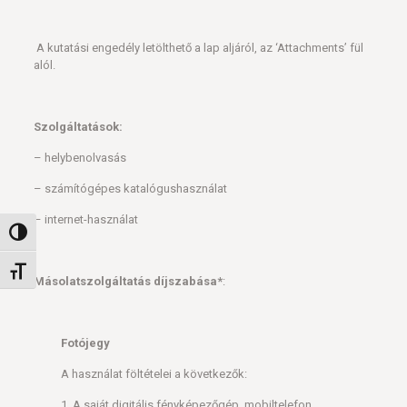
A kutatási engedély letölthető a lap aljáról, az ‘Attachments’ fül
alól.
Szolgáltatások:
– helybenolvasás
– számítógépes katalógushasználat
– internet-használat
Nagy kontraszt váltása
Betűméret váltása
M
ásolatszolgáltatás díjszabása*
:
Fotójegy
A használat föltételei a következők:
1. A saját digitális fényképezőgép, mobiltelefon