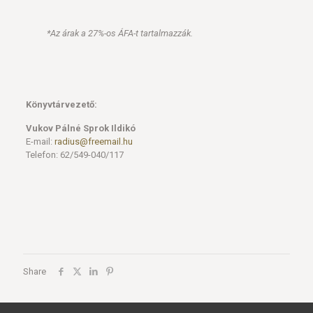
*Az árak a 27%-os ÁFA-t tartalmazzák.
Könyvtárvezető:
Vukov Pálné Sprok Ildikó
E-mail:
radius@freemail.hu
Telefon: 62/549-040/117
Share