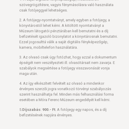
szövegrögzítésre, vagyis fénymásolásra való használata
csak fotójeggyel lehetséges.
2. A fotójegy-nyomtatványt, amely egyben a fotójegy, a
könyvtárostól lehet kérni. A kitöltött nyomtatványt a
Múzeum látogatói pénztárában kell bemutatni és a díj
befizetését igazoló bizonylatot a könyvtárosnak bemutatni.
Ezzel jogosulttá válik a saját digitális fényképezőgép,
kamera, mobiltelefon használatára.
3. Az olvasó csak úgy fotózhat, hogy azzal a dokumentum
épségét nem veszélyezteti ill. olvasótársait nem zavarja. E
szabályok megsértése a fotójegy visszavonását vonja
maga után.
4. Az így elkészített felvételt az olvasó a mindenkor
érvényes szerzői jogra vonatkozó törvényi szabályozás
szerint használhatja fel. Minden más felhasználási forma
esetében a Móra Ferenc Múzeum engedélyét kell kérni.
5.
Díjszabás: 900.- Ft
. A fotójegy egy napos, és a díj
befizetésének napjára érvényes.