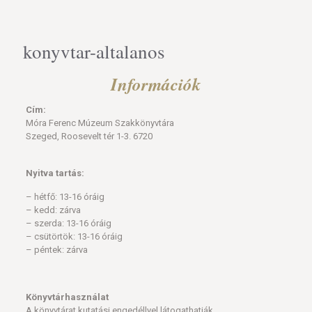
konyvtar-altalanos
Információk
Cím:
Móra Ferenc Múzeum Szakkönyvtára
Szeged, Roosevelt tér 1-3. 6720
Nyitva tartás:
– hétfő: 13-16 óráig
– kedd: zárva
– szerda: 13-16 óráig
– csütörtök: 13-16 óráig
– péntek: zárva
Könyvtárhasználat
A könyvtárat kutatási engedéllyel látogathatják