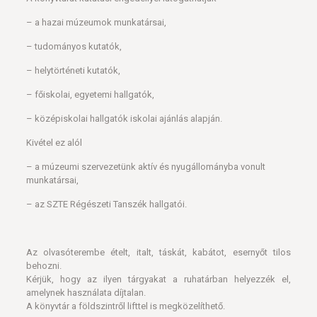
– a hazai múzeumok munkatársai,
– tudományos kutatók,
– helytörténeti kutatók,
– főiskolai, egyetemi hallgatók,
– középiskolai hallgatók iskolai ajánlás alapján.
Kivétel ez alól
– a múzeumi szervezetünk aktív és nyugállományba vonult
munkatársai,
– az SZTE Régészeti Tanszék hallgatói.
Az olvasóterembe ételt, italt, táskát, kabátot, esernyőt tilos
behozni.
Kérjük, hogy az ilyen tárgyakat a ruhatárban helyezzék el,
amelynek használata díjtalan.
A könyvtár a földszintről lifttel is megközelíthető.