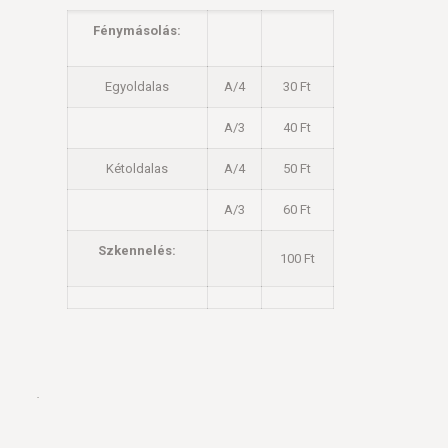
Fénymásolás:
Egyoldalas
A/4
30 Ft
A/3
40 Ft
Kétoldalas
A/4
50 Ft
A/3
60 Ft
Szkennelés:
100 Ft
.