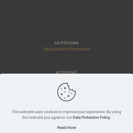
SAJTÓSZOBA
Sajtószoba információk
KÖZÉRDEKŰ
Közérdekű adatok
Értéktár
Ásatások
Pályázatok
KÜLDETÉSÜNK
This website uses cookies to improve your experience. By using
Tudományos beszámoló, küldetésnyilatkozat
this website you agree to our
Data Protection Policy
.
Read more
© 2023 Móra Ferenc Múzeum, Szeged