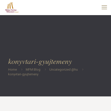
konyvtari-gyujtemeny
Home
MFM Blog
Uncategorized @hu
konyvtari-gyujtemeny