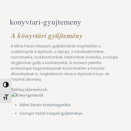
konyvtari-gyujtemeny
A könyvtári gyűjtemény
A Móra Ferenc Múzeum gyűjtőkörének megfelelően a
szakkönyvtár a régészet, a néprajz, a művészettörténet,
numizmatika, irodalomtörténet, helytörténet, botanika, zoológia
tárgykörben gyűjti a kiadványokat. A múzeum jelentős
archeológiai hagyományainak köszönhetően a könyvtár
állományának is meghatározó része a régészeti könyv- és
folyóirat állomány.
Nagy kontraszt váltása
Különgyűjtemények:
Betűméret váltása
Bálint Sándor könyvhagyatéka
Csongor Győző Szeged-gyűjteménye