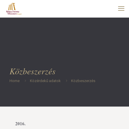
Közbeszerzés
Home
Közérdekű adatok
Közbeszerzés
2016.