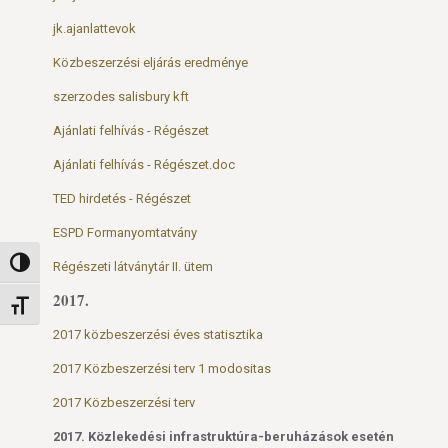
jk.ajanlattevok
Közbeszerzési eljárás eredménye
szerzodes salisbury kft
Ajánlati felhívás - Régészet
Ajánlati felhívás - Régészet.doc
TED hirdetés - Régészet
ESPD Formanyomtatvány
Nagy kontraszt váltása
Régészeti látványtár II. ütem
2017.
Betűméret váltása
2017 közbeszerzési éves statisztika
2017 Közbeszerzési terv 1 modositas
2017 Közbeszerzési terv
2017. Közlekedési infrastruktúra-beruházások esetén