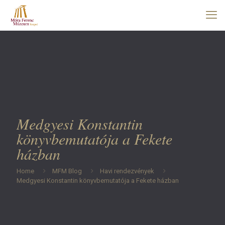
Medgyesi Konstantin
könyvbemutatója a Fekete
házban
Home
MFM Blog
Havi rendezvények
Medgyesi Konstantin könyvbemutatója a Fekete házban