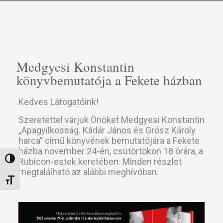
Medgyesi Konstantin
könyvbemutatója a Fekete házban
Kedves Látogatóink!
Szeretettel várjuk Önöket Medgyesi Konstantin
„Apagyilkosság. Kádár János és Grósz Károly
harca” című könyvének bemutatójára a Fekete
házba november 24-én, csütörtökön 18 órára, a
Nagy kontraszt váltása
Rubicon-estek keretében. Minden részlet
megtalálható az alábbi meghívóban.
Betűméret váltása