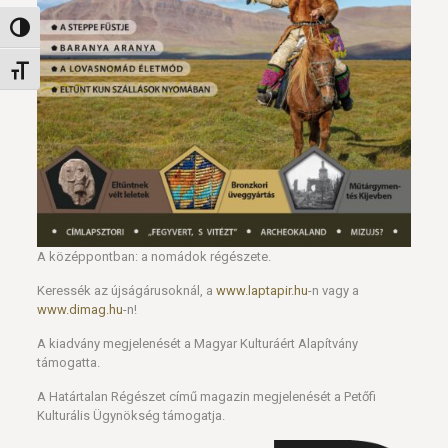
Nagy kontraszt váltása
Betűméret váltása
A középpontban: a nomádok régészete.
Keressék az újságárusoknál, a
www.laptapir.hu
-n vagy a
www.dimag.hu
-n!
A kiadvány megjelenését a Magyar Kulturáért Alapítvány
támogatta.
A Határtalan Régészet című magazin megjelenését a Petőfi
Kulturális Ügynökség támogatja.