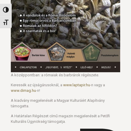
Nagy kontraszt váltása
Betűméret váltása
A középpontban: a rómaiak és barbrárok régészete.
Keressék az újságárusoknál, a
www.laptapir.hu
-n vagy a
www.dimag.hu
-n!
A kiadvány megjelenését a Magyar Kulturáért Alapítvány
támogatta.
A Határtalan Régészet című magazin megjelenését a Petőfi
Kulturális Ügynökség támogatja.