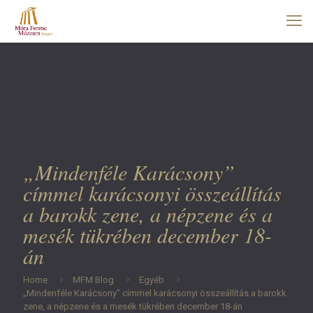
„Mindenféle Karácsony”
címmel karácsonyi összeállítás
a barokk zene, a népzene és a
mesék tükrében december 18-
án
Home
MFM Blog
Egyéb
„Mindenféle Karácsony” címmel karácsonyi összeállítás a barokk
zene, a népzene és a mesék tükrében december 18-án