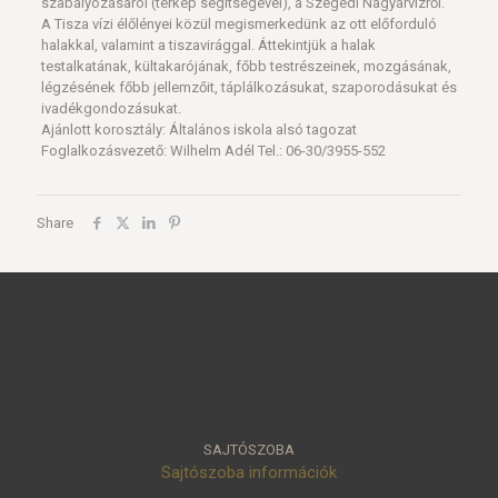
szabályozásáról (térkép segítségével), a Szegedi Nagyárvízről.
A Tisza vízi élőlényei közül megismerkedünk az ott előforduló
halakkal, valamint a tiszavirággal. Áttekintjük a halak
testalkatának, kültakarójának, főbb testrészeinek, mozgásának,
légzésének főbb jellemzőit, táplálkozásukat, szaporodásukat és
ivadékgondozásukat.
Ajánlott korosztály: Általános iskola alsó tagozat
Foglalkozásvezető: Wilhelm Adél Tel.: 06-30/3955-552
Share
SAJTÓSZOBA
Sajtószoba információk