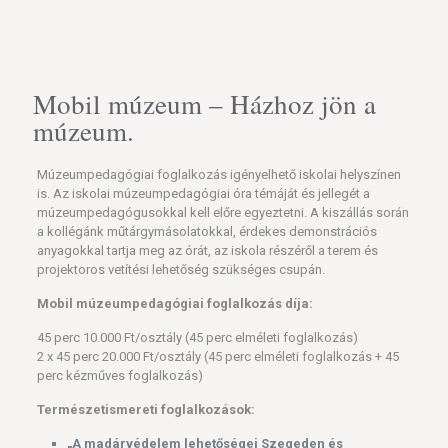
Mobil múzeum – Házhoz jön a
múzeum.
Múzeumpedagógiai foglalkozás igényelhető iskolai helyszínen
is. Az iskolai múzeumpedagógiai óra témáját és jellegét a
múzeumpedagógusokkal kell előre egyeztetni. A kiszállás során
a kollégánk műtárgymásolatokkal, érdekes demonstrációs
anyagokkal tartja meg az órát, az iskola részéről a terem és
projektoros vetítési lehetőség szükséges csupán.
Mobil múzeumpedagógiai foglalkozás díja:
45 perc 10.000 Ft/osztály (45 perc elméleti foglalkozás)
2 x 45 perc 20.000 Ft/osztály (45 perc elméleti foglalkozás + 45
perc kézműves foglalkozás)
Természetismereti foglalkozások:
„A madárvédelem lehetőségei Szegeden és