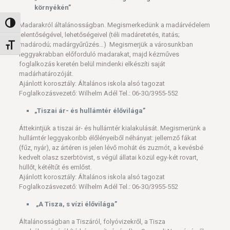
környékén”
Nagy kontraszt váltása
Madarakról általánosságban. Megismerkedünk a madárvédelem
jelentőségével, lehetőségeivel (téli madáretetés, itatás;
madárodú; madárgyűrűzés…) Megismerjük a városunkban
Betűméret váltása
leggyakrabban előforduló madarakat, majd kézműves
foglalkozás keretén belül mindenki elkészíti saját
madárhatározóját.
Ajánlott korosztály: Általános iskola alsó tagozat
Foglalkozásvezető: Wilhelm Adél Tel.: 06-30/3955-552
„Tiszai ár- és hullámtér élővilága”
Áttekintjük a tiszai ár- és hullámtér kialakulását. Megismerünk a
hullámtér leggyakoribb élőlényeiből néhányat: jellemző fákat
(fűz, nyár), az ártéren is jelen lévő mohát és zuzmót, a kevésbé
kedvelt olasz szerbtövist, s végül állatai közül egy-két rovart,
hüllőt, kétéltűt és emlőst.
Ajánlott korosztály: Általános iskola alsó tagozat
Foglalkozásvezető: Wilhelm Adél Tel.: 06-30/3955-552
„A Tisza, s vízi élővilága”
Általánosságban a Tiszáról, folyóvizekről, a Tisza