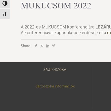
MUKUCSOM 2022
Nagy kontraszt váltása
Betűméret váltása
A 2022-es MUKUCSOM konferenciára
LEZÁR
A konferenciával kapcsolatos kérdéseiket a
m
Share
SAJTÓSZOBA
Sajtószoba információk