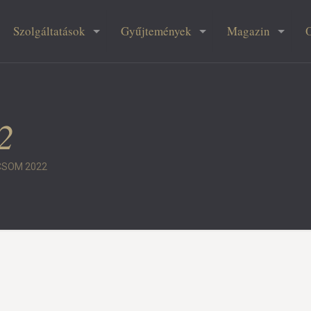
Szolgáltatások
Gyűjtemények
Magazin
2
SOM 2022