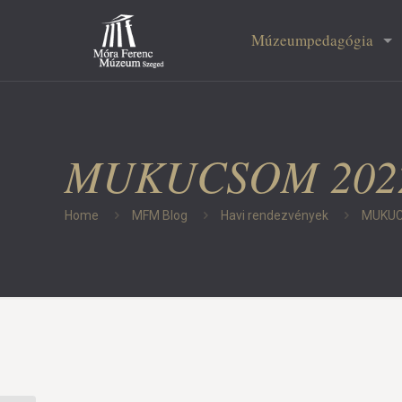
Múzeumpedagógia
MUKUCSOM 202
Home
MFM Blog
Havi rendezvények
MUKUC