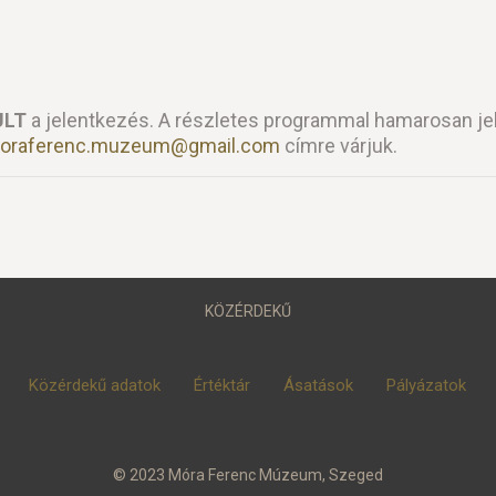
ULT
a jelentkezés. A részletes programmal hamarosan je
oraferenc.muzeum@gmail.com
címre várjuk.
KÖZÉRDEKŰ
Közérdekű adatok
Értéktár
Ásatások
Pályázatok
© 2023 Móra Ferenc Múzeum, Szeged