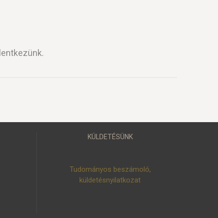
lentkezünk.
KÜLDETÉSÜNK
Tudományos beszámoló,
küldetésnyilatkozat