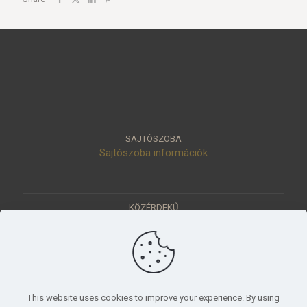
SAJTÓSZOBA
Sajtószoba információk
KÖZÉRDEKŰ
Közérdekű adatok
Értéktár
Ásatások
Pályázatok
KÜLDETÉSÜNK
This website uses cookies to improve your experience. By using
Tudományos beszámoló, küldetésnyilatkozat