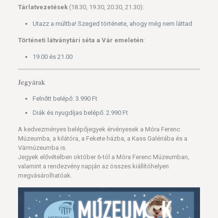
Tárlatvezetések
(18.30, 19.30, 20.30, 21.30):
Utazz a múltba! Szeged története, ahogy még nem láttad
Történeti látványtári séta a Vár emeletén
:
19.00 és 21.00
Jegyárak
Felnőtt belépő: 3.990 Ft
Diák és nyugdíjas belépő: 2.990 Ft
A kedvezményes belépőjegyek érvényesek a Móra Ferenc
Múzeumba, a kilátóra, a Fekete házba, a Kass Galériába és a
Vármúzeumba is.
Jegyek elővételben október 6-tól a Móra Ferenc Múzeumban,
valamint a rendezvény napján az összes kiállítóhelyen
megvásárolhatóak.