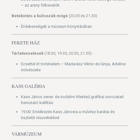
– az arany fülbevalók
Betekintés a kulisszák mögé
(20.30 és 21.30):
Érdekességek a múzeum könyvtárában
FEKETE HÁZ
Tárlatvezetések
(18.30, 19.30, 20.30, 21.30):
Ecsettel írt történelem – Madarász Viktor és lánya, Adeline
művészete
KASS GALÉRIA
Kass János zenei- és irodalmi ihletésű grafikai sorozatait
bemutató kiállítás
19.00: Emlékezés Kass Jánosra a művész barátai és
tisztelői részvételével
VÁRMÚZEUM