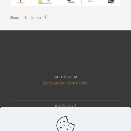
Share
SAJTÓSZOBA
Sajtószoba információk
KÖZÉRDEKŰ
Közérdekű adatok
Értéktár
Ásatások
Pályázatok