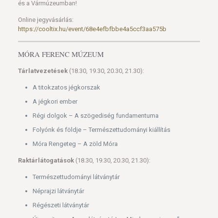
és a Vármúzeumban!
Online jegyvásárlás:
https://cooltix.hu/event/68e4efbfbbe4a5ccf3aa575b
MÓRA FERENC MÚZEUM
Tárlatvezetések
(18.30, 19.30, 20.30, 21.30):
A titokzatos jégkorszak
A jégkori ember
Régi dolgok – A szögediség fundamentuma
Folyónk és földje – Természettudományi kiállítás
Móra Rengeteg – A zöld Móra
Raktárlátogatások
(18.30, 19.30, 20.30, 21.30):
Természettudományi látványtár
Néprajzi látványtár
Régészeti látványtár