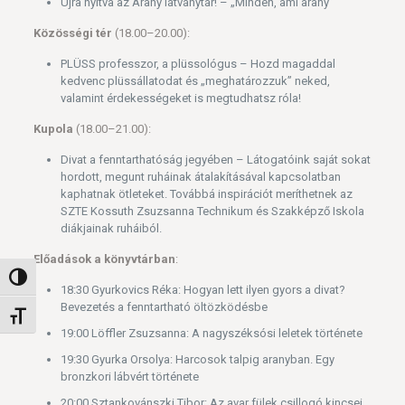
Újra nyitva az Arany látványtár! – „Minden, ami arany”
Közösségi tér
(18.00–20.00):
PLÜSS professzor, a plüssológus – Hozd magaddal
kedvenc plüssállatodat és „meghatározzuk” neked,
valamint érdekességeket is megtudhatsz róla!
Kupola
(18.00–21.00):
Divat a fenntarthatóság jegyében – Látogatóink saját sokat
hordott, megunt ruháinak átalakításával kapcsolatban
kaphatnak ötleteket. Továbbá inspirációt meríthetnek az
SZTE Kossuth Zsuzsanna Technikum és Szakképző Iskola
diákjainak ruháiból.
Előadások a könyvtárban
:
Nagy kontraszt váltása
18:30 Gyurkovics Réka: Hogyan lett ilyen gyors a divat?
Bevezetés a fenntartható öltözködésbe
Betűméret váltása
19:00 Löffler Zsuzsanna: A nagyszéksósi leletek története
19:30 Gyurka Orsolya: Harcosok talpig aranyban. Egy
bronzkori lábvért története
20:00 Sztankovánszki Tibor: Az avar fülek csillogó kincsei