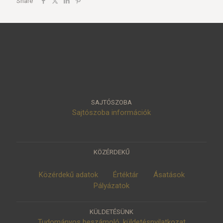
Share
SAJTÓSZOBA
Sajtószoba információk
KÖZÉRDEKŰ
Közérdekű adatok
Értéktár
Ásatások
Pályázatok
KÜLDETÉSÜNK
Tudományos beszámoló, küldetésnyilatkozat