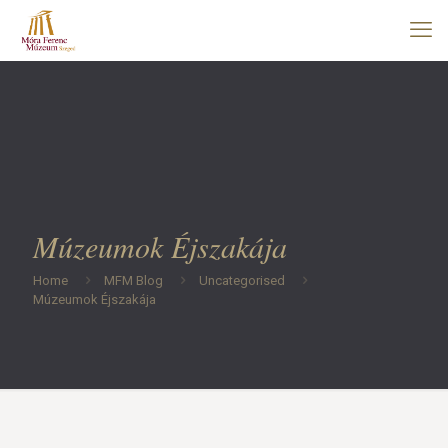
Múzeumok Éjszakája
Home
MFM Blog
Uncategorised
Múzeumok Éjszakája