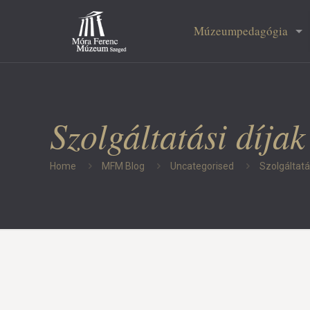
Múzeumpedagógia
Szolgáltatási díjak
Home
MFM Blog
Uncategorised
Szolgáltatás