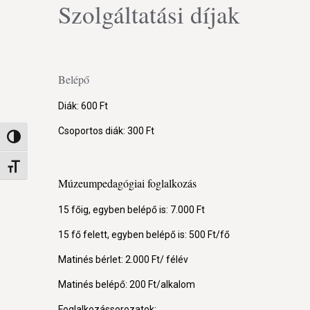
Szolgáltatási díjak
Belépő
Diák: 600 Ft
Csoportos diák: 300 Ft
Nagy kontraszt váltása
Betűméret váltása
Múzeumpedagógiai foglalkozás
15 főig, egyben belépő is: 7.000 Ft
15 fő felett, egyben belépő is: 500 Ft/fő
Matinés bérlet: 2.000 Ft/ félév
Matinés belépő: 200 Ft/alkalom
Foglalkozássorozatok: