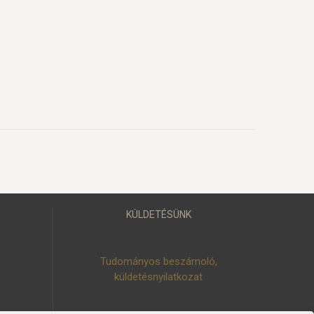
KÜLDETÉSÜNK
Tudományos beszámoló,
küldetésnyilatkozat