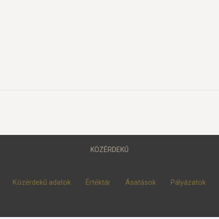
KÖZÉRDEKŰ
Közérdekű adatok
Értéktár
Ásatások
Pályázatok