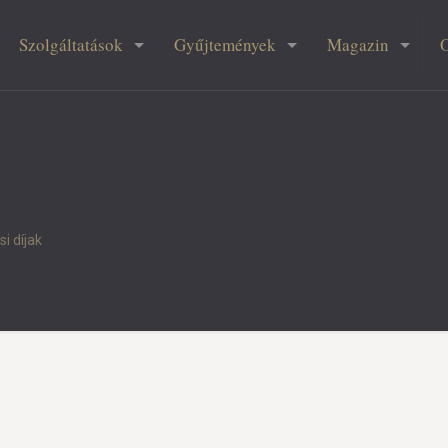
Szolgáltatások
Gyűjtemények
Magazin
i díjak