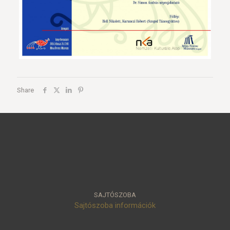
Share
SAJTÓSZOBA
Sajtószoba információk