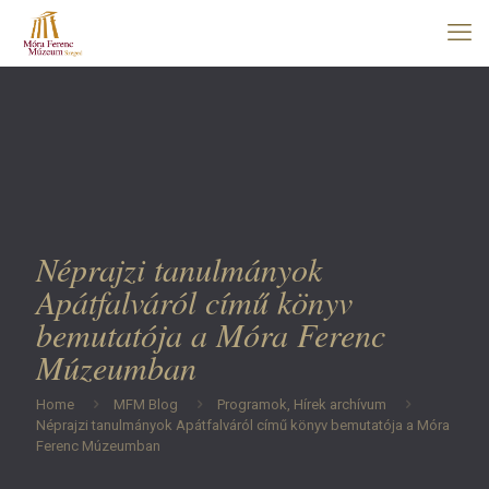
Néprajzi tanulmányok
Apátfalváról című könyv
bemutatója a Móra Ferenc
Múzeumban
Home
MFM Blog
Programok, Hírek archívum
Néprajzi tanulmányok Apátfalváról című könyv bemutatója a Móra
Ferenc Múzeumban