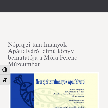
Néprajzi tanulmányok
Apátfalváról című könyv
bemutatója a Móra Ferenc
Múzeumban
Nagy kontraszt váltása
Betűméret váltása