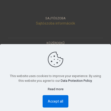
SAJTÓSZOBA
Sajtószoba információk
KÖZÉRDEKŰ
Közérdekű adatok
Értéktár
Ásatások
Pályázatok
KÜLDETÉSÜNK
This website uses cookies to improve your experience. By using
Tudományos beszámoló, küldetésnyilatkozat
this website you agree to our
Data Protection Policy
.
Read more
© 2023 Móra Ferenc Múzeum, Szeged
Accept all