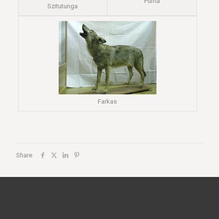
Puma
Szitutunga
Farkas
Share