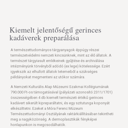
Kiemelt jelentőségű gerinces
kadáverek preparálása
A természettudományos tárgyanyagok éppúgy részei
természetvédelmi nemzeti kincsünknek, mint az élő állatok. A
természet tárgyiasult emlékeinek gyűjtése és archiválása
intézményünk törvényből adódó (ex lege) kötelessége. Ezért
igyekszik az elhullott állatok tetemeiből a szükséges
példányokat megmenteni az utókor számára.
A Nemzeti Kulturális Alap Múzeumi Szakmai Kollégiumának
790.000 Ft-os támogatásával (pályázati azonosító 2311/1701)
összességében 4 db kiemelt természeti értékű gerinces
kadávert sikerült kipreparáltatni, és egy szitutunga koponyát
elkészíttetni. Ezeket a Móra Ferenc Múzeum
Természettudományi Osztályának raktárkiállításában tekintheti
meg a nagyközönség. A dermoplasztikák fényképei
honlapunkon is megcsodálhatók.