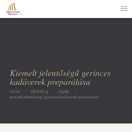
Kiemelt jelentőségű gerinces
kadáverek preparálása
Home
MFM Blog
Egyéb
Kiemelt jelentőségű gerinces kadáverek preparálása