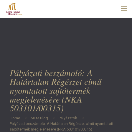
Pályázati beszámoló: A
Határtalan Régészet című
nyomtatott sajtótermék
megjelenésére (NKA
503101/00315)
Home
MFM Blog
Pályázatok
Pályázati beszámoló: A Határtalan Régészet című nyomtatott
sajtótermék megjelenésére (NKA 503101/00315)