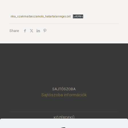
nka_szakmaibeszamolo_hatartalanregeszet
Letöltés
Share
SAJTÓSZOBA
Sajtószoba információk
KÖZÉRDEKŰ