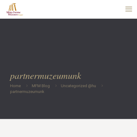
partnermuzeumunk
Home
MFM Blog
Uncategorized @hu
partnermuzeumunk