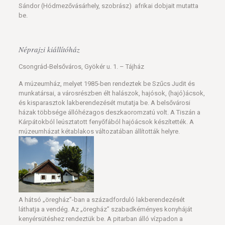
Sándor (Hódmezővásárhely, szobrász) afrikai dobjait mutatta
be.
Néprajzi kiállítóház
Csongrád-Belsőváros, Gyökér u. 1. – Tájház
A múzeumház, melyet 1985-ben rendeztek be Szűcs Judit és
munkatársai, a városrészben élt halászok, hajósok, (hajó)ácsok,
és kisparasztok lakberendezését mutatja be. A belsővárosi
házak többsége állóhézagos deszkaoromzatú volt. A Tiszán a
Kárpátokból leúsztatott fenyőfából hajóácsok készítették. A
múzeumházat kétablakos változatában állították helyre.
A hátsó „öregház”-ban a századforduló lakberendezését
láthatja a vendég. Az „öregház” szabadkéményes konyháját
kenyérsütéshez rendeztük be. A pitarban álló vízpadon a