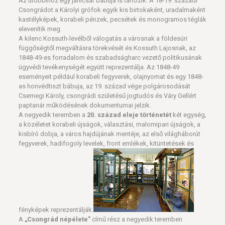
Az utóbbihoz egy janicsár bábuja is tartozik. A 18-19. századi
Csongrádot a Károlyi grófok egyik kis birtokaként, uradalmaként
kastélyképek, korabeli pénzek, pecsétek és monogramos téglák
elevenítik meg.
A kilenc Kossuth-levélből válogatás a városnak a földesúri
függőségtől megváltásra törekvését és Kossuth Lajosnak, az
1848-49-es forradalom és szabadságharc vezető politikusának
ügyvédi tevékenységét együtt reprezentálja. Az 1848-49
eseményeit például korabeli fegyverek, olajnyomat és egy 1848-
as honvédtiszt bábuja, az 19. század vége polgárosodását
Csemegi Károly, csongrádi születésű jogtudós és Váry Gellért
paptanár működésének dokumentumai jelzik.
A negyedik teremben a
20. század eleje történetét
két egység,
a közéletet korabeli újságok, választási, malomipari újságok, a
kisbíró dobja, a város hajdújának mentéje, az első világháborút
fegyverek, hadifogoly levelek, front emlékek, kitüntetések és
fényképek reprezentálják.
A
„Csongrád népélete”
című rész a negyedik teremben