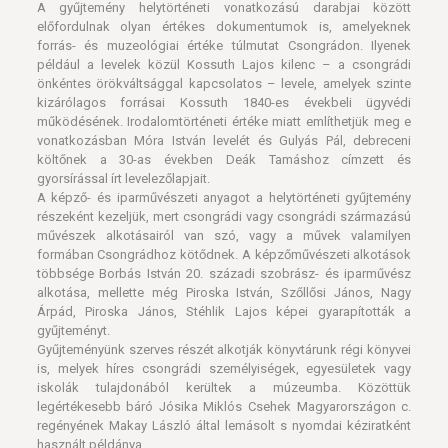
A gyűjtemény helytörténeti vonatkozású darabjai között
előfordulnak olyan értékes dokumentumok is, amelyeknek
forrás- és muzeológiai értéke túlmutat Csongrádon. Ilyenek
például a levelek közül Kossuth Lajos kilenc – a csongrádi
önkéntes örökváltsággal kapcsolatos – levele, amelyek szinte
kizárólagos forrásai Kossuth 1840-es évekbeli ügyvédi
működésének. Irodalomtörténeti értéke miatt említhetjük meg e
vonatkozásban Móra István levelét és Gulyás Pál, debreceni
költőnek a 30-as években Deák Tamáshoz címzett és
gyorsírással írt levelezőlapjait.
A képző- és iparművészeti anyagot a helytörténeti gyűjtemény
részeként kezeljük, mert csongrádi vagy csongrádi származású
művészek alkotásairól van szó, vagy a művek valamilyen
formában Csongrádhoz kötődnek. A képzőművészeti alkotások
többsége Borbás István 20. századi szobrász- és iparművész
alkotása, mellette még Piroska István, Szőllősi János, Nagy
Árpád, Piroska János, Stéhlik Lajos képei gyarapították a
gyűjteményt.
Gyűjteményünk szerves részét alkotják könyvtárunk régi könyvei
is, melyek híres csongrádi személyiségek, egyesületek vagy
iskolák tulajdonából kerültek a múzeumba. Közöttük
legértékesebb báró Jósika Miklós Csehek Magyarországon c.
regényének Makay László által lemásolt s nyomdai kéziratként
használt példánya.