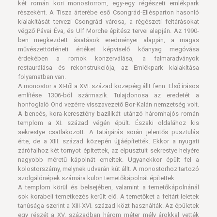
két román kori monostorrom, egy-egy régészeti emlékpark
részeként. A Tisza árterébe eső Csongrád-Ellésparton hasonló
kialakítását tervezi Csongrád városa, a régészeti feltárásokat
végző Pávai Éva, és Ulf Morche építész tervei alapján. Az 1990-
ben megkezdett ásatások eredményei alapján, a magas
művészettörténeti értéket képviselő kőanyag megóvása
érdekében a romok konzerválása, a falmaradványok
restaurálása és rekonstrukciója, az Emlékpark kialakítása
folyamatban van.
A monostor a XI-től a XVI. század közepéig állt fenn. Első írásos
említése 1306-ból származik. Tulajdonosa az eredetét a
honfoglaló Ond vezérre visszavezető Bor-Kalán nemzetség volt.
A bencés, kora-keresztény bazilikát utánzó háromhajós román
templom a XI. század végén épült. Északi oldalához kis
sekrestye csatlakozott. A tatárjárás során jelentős pusztulás
érte, de a XIII. század közepén újjáépítették. Ekkor a nyugati
zárófalhoz két tornyot építettek, az elpusztult sekrestye helyére
nagyobb méretű kápolnát emeltek. Ugyanekkor épült fel a
kolostorszárny, melynek udvarán kút állt. A monostorhoz tartozó
szolgálónépek számára külön temetőkápolnát építettek.
A templom körül és belsejében, valamint a temetőkápolnánál
sok korabeli temetkezés került elő. A temetőket a feltárt leletek
tanúsága szerint a XIII-XVI. század közt használták. Az épületek
egy részét a XV. században három méter mély árokkal vették