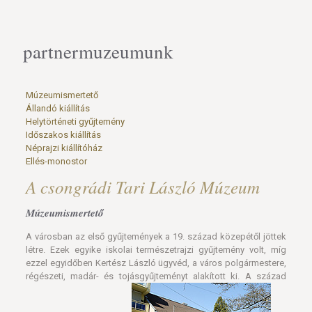
partnermuzeumunk
Múzeumismertető
Állandó kiállítás
Helytörténeti gyűjtemény
Időszakos kiállítás
Néprajzi kiállítóház
Ellés-monostor
A csongrádi Tari László Múzeum
Múzeumismertető
A városban az első gyűjtemények a 19. század közepétől jöttek
létre. Ezek egyike iskolai természetrajzi gyűjtemény volt, míg
ezzel egyidőben Kertész László ügyvéd, a város polgármestere,
régészeti, madár- és tojásgyűjteményt alakított ki. A század