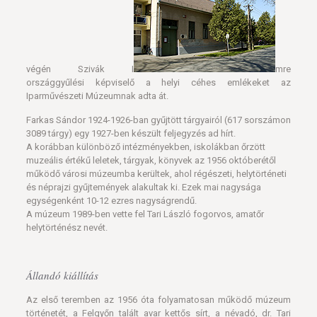
végén Szivák I
mre
országgyűlési képviselő a helyi céhes emlékeket az
Iparművészeti Múzeumnak adta át.
Farkas Sándor 1924-1926-ban gyűjtött tárgyairól (617 sorszámon
3089 tárgy) egy 1927-ben készült feljegyzés ad hírt.
A korábban különböző intézményekben, iskolákban őrzött
muzeális értékű leletek, tárgyak, könyvek az 1956 októberétől
működő városi múzeumba kerültek, ahol régészeti, helytörténeti
és néprajzi gyűjtemények alakultak ki. Ezek mai nagysága
egységenként 10-12 ezres nagyságrendű.
A múzeum 1989-ben vette fel Tari László fogorvos, amatőr
helytörténész nevét.
Állandó kiállítás
Az első teremben az 1956 óta folyamatosan működő múzeum
történetét, a Felgyőn talált avar kettős sírt, a névadó, dr. Tari