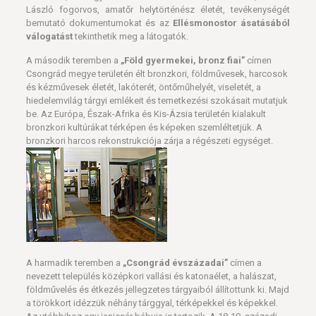
László fogorvos, amatőr helytörténész életét, tevékenységét
bemutató dokumentumokat és az
Ellésmonostor ásatásából
válogatást
tekinthetik meg a látogatók.
A második teremben a
„Föld gyermekei, bronz fiai”
címen
Csongrád megye területén élt bronzkori, földművesek, harcosok
és kézművesek életét, lakóterét, öntőműhelyét, viseletét, a
hiedelemvilág tárgyi emlékeit és temetkezési szokásait mutatjuk
be. Az Európa, Észak-Afrika és Kis-Ázsia területén kialakult
bronzkori kultúrákat térképen és képeken szemléltetjük. A
bronzkori harcos rekonstrukciója zárja a régészeti egységet.
A harmadik teremben a
„Csongrád évszázadai”
címen a
nevezett település középkori vallási és katonaélet, a halászat,
földművelés és étkezés jellegzetes tárgyaiból állítottunk ki. Majd
a törökkort idézzük néhány tárggyal, térképekkel és képekkel.