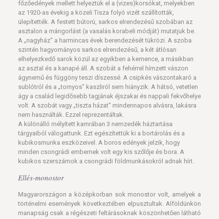
főzőedények mellett helyeztük el a (vizes)korsókat, melyekben
az 1920-as évekig a közeli Tisza folyó vizét szállították,
ülepítették. A festett bútorú, sarkos elrendezésű szobában az
asztalon a mángorlást (a vasalás korabeli módját) mutatjuk be.
A „nagyház” a harmincas évek berendezését tükrözi. A szoba
szintén hagyományos sarkos elrendezésű, a két átlósan
elhelyezkedő sarok közül az egyikben a kemence, a másikban
az asztal és a kanapé áll. A szobát a fehérrel hímzett vászon
ágynemű és függöny teszi díszessé. A csipkés vászontakaró a
sublótról és a „tornyos” kaszliról sem hiányzik. A hátsó, vetetlen
ágy a család legidősebb tagjának éjszakai és nappali fekvőhelye
volt. A szobát vagy „tiszta házat” mindennapos alvásra, lakásra
nem használták. Ezzel reprezentáltak.
A különálló mélyített kamrában 3 nemzedék háztartása
tárgyaiból válogattunk. Ezt egészítettük ki a bortárolás és a
kubikosmunka eszközeivel. A boros edények jelzik, hogy
minden csongrádi embernek volt egy kis szőlője és bora. A
kubikos szerszámok a csongrádi földmunkásokról adnak hírt.
Ellés-monostor
Magyarországon a középkorban sok monostor volt, amelyek a
történelmi események következtében elpusztultak. Alföldünkön
manapság csak a régészeti feltárásoknak köszönhetően látható