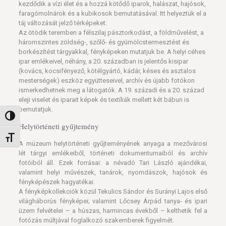
kezdődik a vízi élet és a hozzá kötődő iparok, halászat, hajósok,
faragómolnárok és a kubikosok bemutatásával. Itt helyeztük el a
táj változását jelző térképeket.
Az ötödik teremben a félszilaj pásztorkodást, a földművelést, a
háromszintes zöldség-, szőlő- és gyümölcstermesztést és
borkészítést tárgyakkal, fényképeken mutatjuk be. A helyi céhes
ipar emlékeivel, néhány, a 20. században is jelentős kisipar
(kovács, kocsifényező, kötélgyártó, kádár, késes és asztalos
mesterségek) eszköz együtteseivel, archív és újabb fotókon
ismerkedhetnek meg a látogatók. A 19. századi és a 20. század
eleji viselet és iparait képek és textíliák mellett két bábun is
bemutatjuk.
Nagy kontraszt váltása
Helytörténeti gyűjtemény
Betűméret váltása
A múzeum helytörténeti gyűjteményének anyaga a mezővárosi
lét tárgyi emlékeiből, történeti dokumentumaiból és archív
fotóiból áll. Ezek forrásai: a névadó Tari László ajándékai,
valamint helyi művészek, tanárok, nyomdászok, hajósok és
fényképészek hagyatékai.
A fényképkollekciók közül Tekulics Sándor és Surányi Lajos első
világháborús fényképei; valamint Lőcsey Árpád tanya- és ipari
üzem felvételei – a húszas, harmincas évekből – kelthetik fel a
fotózás múltjával foglalkozó szakemberek figyelmét.