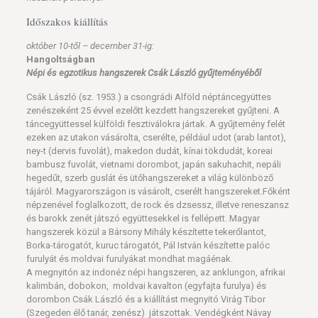
Időszakos kiállítás
október 10-től – december 31-ig:
Hangoltságban
Népi és egzotikus hangszerek Csák László gyűjteményéből
Csák László (sz. 1953.) a csongrádi Alföld néptáncegyüttes
zenészeként 25 évvel ezelőtt kezdett hangszereket gyűjteni. A
táncegyüttessel külföldi fesztiválokra jártak. A gyűjtemény felét
ezeken az utakon vásárolta, cserélte, például udot (arab lantot),
ney-t (dervis fuvolát), makedon dudát, kínai tökdudát, koreai
bambusz fuvolát, vietnami dorombot, japán sakuhachit, nepáli
hegedűt, szerb guslát és ütőhangszereket a világ különböző
tájáról. Magyarországon is vásárolt, cserélt hangszereket.Főként
népzenével foglalkozott, de rock és dzsessz, illetve reneszansz
és barokk zenét játszó együttesekkel is fellépett. Magyar
hangszerek közül a Bársony Mihály készítette tekerőlantot,
Borka-tárogatót, kuruc tárogatót, Pál István készítette palóc
furulyát és moldvai furulyákat mondhat magáénak.
A megnyitón az indonéz népi hangszeren, az anklungon, afrikai
kalimbán, dobokon, moldvai kavalton (egyfajta furulya) és
dorombon Csák László és a kiállítást megnyitó Virág Tibor
(Szegeden élő tanár, zenész) játszottak. Vendégként Návay