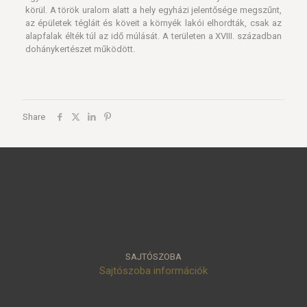
körül. A török uralom alatt a hely egyházi jelentősége megszűnt,
az épületek tégláit és köveit a környék lakói elhordták, csak az
alapfalak élték túl az idő múlását. A területen a XVIII. században
dohánykertészet működött.
Share
SAJTÓSZOBA
Sajtószoba információk