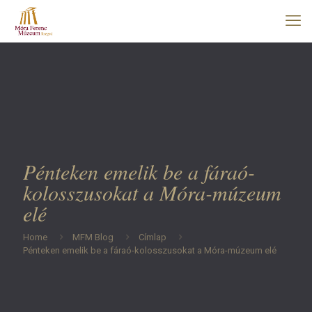
Pénteken emelik be a fáraó-
kolosszusokat a Móra-múzeum
elé
Home
MFM Blog
Címlap
Pénteken emelik be a fáraó-kolosszusokat a Móra-múzeum elé