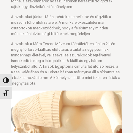
tonna, a szakemberek hosszú heteken keresztül dolgoztak
rajtuk egy díszletkészítő műhelyben.
A szobrokat június 13-án, pénteken emelik be és rögzítik a
múzeum főhomlokzata elé. A munka előkészületei már
csütörtökön megkezdődnek, hogy a felépítmény minden
műszaki és biztonsági feltételnek megfeleljen.
A szobrok a Móra Ferenc Múzeum főépületében június 21-én
megnyíló fáraó-kiállítás előfutárai: a tárlat az egyiptomiak
mindennapi életével, vallásával és az uralkodók rejtélyeivel
ismerkedteti meg a látogatókat. A kiállítás egy három
helyszínből álló, A fáraók Egyiptoma című tárlat utolsó része: a
Kass Galériában és a Fekete házban már nyitva áll a sírkamra és
a balzsamozás terme. A két helyszínt több mint tízezren látták a
Nagy kontraszt váltása
megnyitás óta.
Betűméret váltása