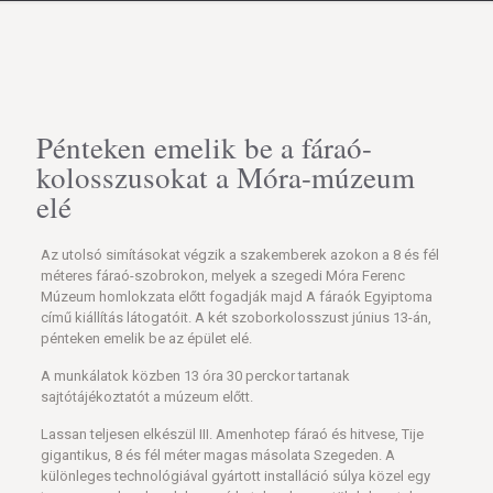
Pénteken emelik be a fáraó-
kolosszusokat a Móra-múzeum
elé
Az utolsó simításokat végzik a szakemberek azokon a 8 és fél
méteres fáraó-szobrokon, melyek a szegedi Móra Ferenc
Múzeum homlokzata előtt fogadják majd A fáraók Egyiptoma
című kiállítás látogatóit. A két szoborkolosszust június 13-án,
pénteken emelik be az épület elé.
A munkálatok közben 13 óra 30 perckor tartanak
sajtótájékoztatót a múzeum előtt.
Lassan teljesen elkészül III. Amenhotep fáraó és hitvese, Tije
gigantikus, 8 és fél méter magas másolata Szegeden. A
különleges technológiával gyártott installáció súlya közel egy