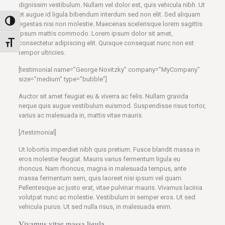
dignissim vestibulum. Nullam vel dolor est, quis vehicula nibh. Ut
et augue id ligula bibendum interdum sed non elit. Sed aliquam
Nagy kontraszt váltása
egestas nisi non molestie. Maecenas scelerisque lorem sagittis
ipsum mattis commodo. Lorem ipsum dolor sit amet,
consectetur adipiscing elit. Quisque consequat nunc non est
Betűméret váltása
tempor ultricies.
[testimonial name=”George Novitzky” company=”MyCompany”
size=”medium” type=”bubble”]
Auctor sit amet feugiat eu & viverra ac felis. Nullam gravida
neque quis augue vestibulum euismod. Suspendisse risus tortor,
varius ac malesuada in, mattis vitae mauris.
[/testimonial]
Ut lobortis imperdiet nibh quis pretium. Fusce blandit massa in
eros molestie feugiat. Mauris varius fermentum ligula eu
rhoncus. Nam rhoncus, magna in malesuada tempus, ante
massa fermentum sem, quis laoreet nisi ipsum vel quam.
Pellentesque ac justo erat, vitae pulvinar mauris. Vivamus lacinia
volutpat nunc ac molestie. Vestibulum in semper eros. Ut sed
vehicula purus. Ut sed nulla risus, in malesuada enim.
Vivamus vitae massa ligula