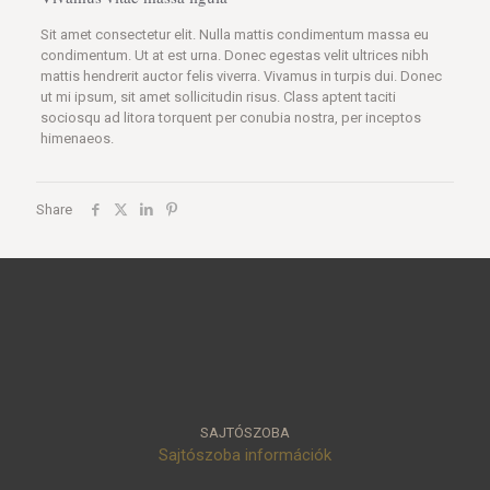
Sit amet consectetur elit. Nulla mattis condimentum massa eu
condimentum. Ut at est urna. Donec egestas velit ultrices nibh
mattis hendrerit auctor felis viverra. Vivamus in turpis dui. Donec
ut mi ipsum, sit amet sollicitudin risus. Class aptent taciti
sociosqu ad litora torquent per conubia nostra, per inceptos
himenaeos.
Share
SAJTÓSZOBA
Sajtószoba információk