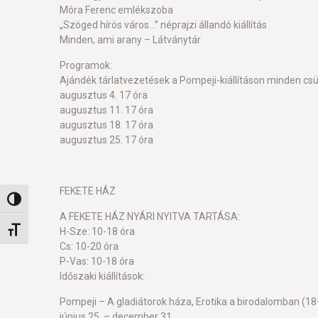
Móra Ferenc emlékszoba
„Szöged hírös város…” néprajzi állandó kiállítás
Minden, ami arany – Látványtár
Programok:
Ajándék tárlatvezetések a Pompeji-kiállításon minden csü
augusztus 4. 17 óra
augusztus 11. 17 óra
augusztus 18. 17 óra
augusztus 25. 17 óra
FEKETE HÁZ
Nagy kontraszt váltása
A FEKETE HÁZ NYÁRI NYITVA TARTÁSA:
Betűméret váltása
H-Sze: 10-18 óra
Cs: 10-20 óra
P-Vas: 10-18 óra
Időszaki kiállítások:
Pompeji – A gladiátorok háza, Erotika a birodalomban (18
június 25. – december 31.