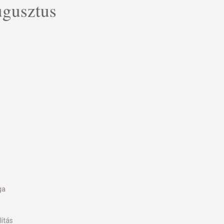
ugusztus
ga
ítás