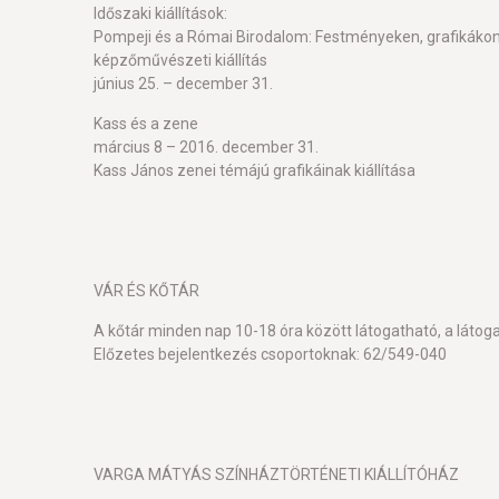
Időszaki kiállítások:
Pompeji és a Római Birodalom: Festményeken, grafikáko
képzőművészeti kiállítás
június 25. – december 31.
Kass és a zene
március 8 – 2016. december 31.
Kass János zenei témájú grafikáinak kiállítása
VÁR ÉS KŐTÁR
A kőtár minden nap 10-18 óra között látogatható, a láto
Előzetes bejelentkezés csoportoknak: 62/549-040
VARGA MÁTYÁS SZÍNHÁZTÖRTÉNETI KIÁLLÍTÓHÁZ