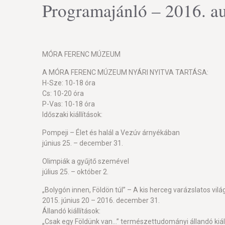
Programajánló – 2016. a
MÓRA FERENC MÚZEUM
A MÓRA FERENC MÚZEUM NYÁRI NYITVA TARTÁSA:
H-Sze: 10-18 óra
Cs: 10-20 óra
P-Vas: 10-18 óra
Időszaki kiállítások:
Pompeji – Élet és halál a Vezúv árnyékában
június 25. – december 31.
Olimpiák a gyűjtő szemével
július 25. – október 2.
„Bolygón innen, Földön túl” – A kis herceg varázslatos vilá
2015. június 20 – 2016. december 31.
Állandó kiállítások:
„Csak egy Földünk van…” természettudományi állandó kiáll