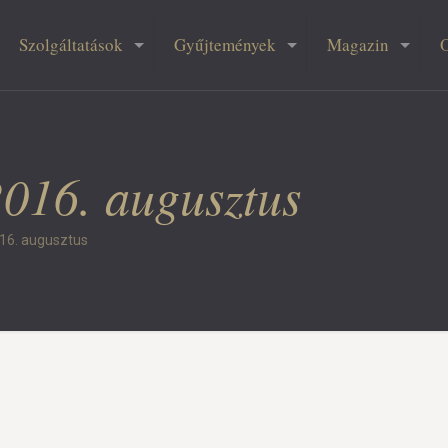
Szolgáltatások
Gyűjtemények
Magazin
016. augusztus
16. augusztus