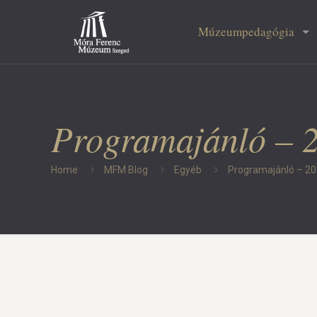
Múzeumpedagógia
Programajánló – 2
Home
MFM Blog
Egyéb
Programajánló – 20