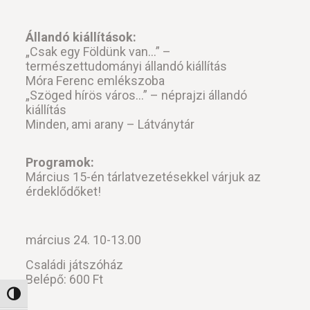
Állandó kiállítások:
„Csak egy Földünk van…” –
természettudományi állandó kiállítás
Móra Ferenc emlékszoba
„Szöged hírös város…” – néprajzi állandó
kiállítás
Minden, ami arany – Látványtár
Programok:
Március 15-én tárlatvezetésekkel várjuk az
érdeklődőket!
március 24. 10-13.00
Családi játszóház
Belépő: 600 Ft
Nagy kontraszt váltása