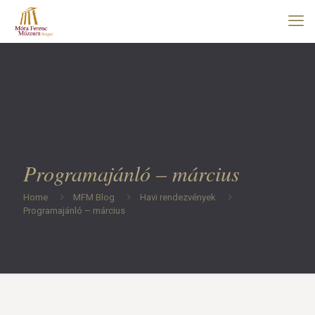
Programajánló – március
Home
MFM Blog
Havi rendezvények
Programajánló – március