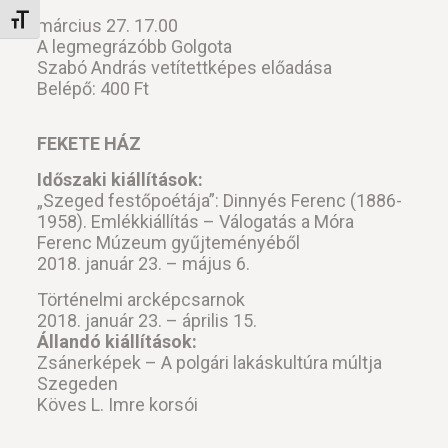
Betűméret váltása
március 27. 17.00
A legmegrázóbb Golgota
Szabó András vetítettképes előadása
Belépő: 400 Ft
FEKETE HÁZ
Időszaki kiállítások:
„Szeged festőpoétája”: Dinnyés Ferenc (1886-
1958). Emlékkiállítás – Válogatás a Móra
Ferenc Múzeum gyűjteményéből
2018. január 23. – május 6.
Történelmi arcképcsarnok
2018. január 23. – április 15.
Állandó kiállítások:
Zsánerképek – A polgári lakáskultúra múltja
Szegeden
Köves L. Imre korsói