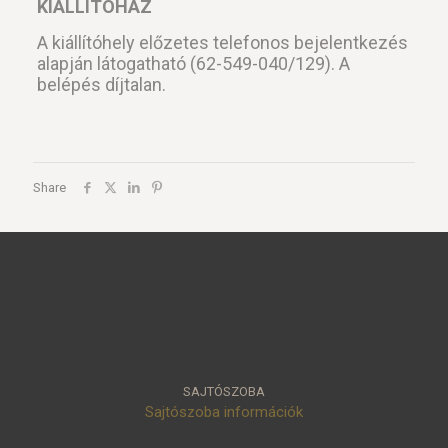
KIÁLLÍTÓHÁZ
A kiállítóhely előzetes telefonos bejelentkezés
alapján látogatható (62-549-040/129). A
belépés díjtalan.
Share
SAJTÓSZOBA
Sajtószoba információk