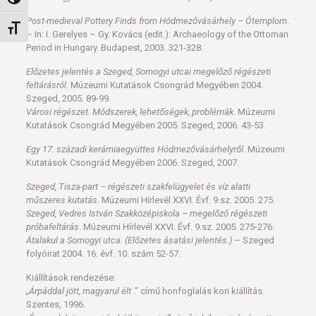
Nagy kontraszt váltása
Post-medieval Pottery Finds from Hódmezővásárhely – Ótemplom
.
Betűméret váltása
– In: I. Gerelyes – Gy. Kovács (edit.): Archaeology of the Ottoman
Period in Hungary. Budapest, 2003. 321-328.
Előzetes jelentés a Szeged, Somogyi utcai megelőző régészeti
feltárásról
. Múzeumi Kutatások Csongrád Megyében 2004.
Szeged, 2005. 89-99.
Városi régészet. Módszerek, lehetőségek, problémák
. Múzeumi
Kutatások Csongrád Megyében 2005. Szeged, 2006. 43-53.
Egy 17. századi kerámiaegyüttes Hódmezővásárhelyről.
Múzeumi
Kutatások Csongrád Megyében 2006. Szeged, 2007.
Szeged, Tisza-part – régészeti szakfelügyelet és víz alatti
műszeres kutatás.
Múzeumi Hírlevél XXVI. Évf. 9.sz. 2005. 275.
Szeged, Vedres István Szakközépiskola – megelőző régészeti
próbafeltárás
. Múzeumi Hírlevél XXVI. Évf. 9.sz. 2005. 275-276.
Átalakul a Somogyi utca. (Előzetes ásatási jelentés.)
– Szeged
folyóirat 2004. 16. évf. 10. szám 52-57.
Kiállítások rendezése:
„Árpáddal jött, magyarul élt
.” című honfoglalás kori kiállítás.
Szentes, 1996.