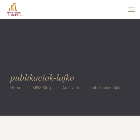
publikaciok-lajko
Home
MFM Blog
Archívum
publikaciok-lajko