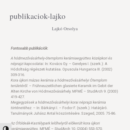
publikaciok-lajko
Lajkó Orsolya
Fontosabb publikációk
:
A hódmezővásárhely-ótemplomi kerámiaegyüttes középkori és
néprajzi kapcsolatai.
In: Kovács Gy. – Gerelyes I. (szerk.): A
Hódoltság régészeti kutatása. Opuscula Hungarica III. (2002)
309-316.
Kora újkori mázas kerámia a hódmezővásárhelyi Ótemplom
területéről.
– Frühneuzeitlichen glasierte Keramik im Gebit der
Alten Kirche von Hódmezővásárhely. MFMÉ – StudArch 9. (2003)
419-427.
Megjegyzések a hódmezővásárhelyi korai néprajzi kerámia
történetéhez.
– In: Bárkányi I. – Fodor F. (szerk.): Határjáró.
Tanulmányok Juhász Antal köszöntésére. Szeged, 2005. 75-86.
Az Óföldeák-Kastélypark lelőhelyről előkerült kora újkori
kerámiaegyüttes.
MFMÉ – StudArch 10. (2004) 553-570.