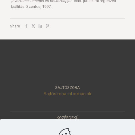
„Évezredek ünnepei és hétköznapjai”
című jubileumi régészeti
kiállítás. Szentes, 1997.
Share
SAJTÓSZOBA
Sajtószoba információk
KÖZÉRDEKŰ
Közérdekű adatok
Értéktár
Ásatások